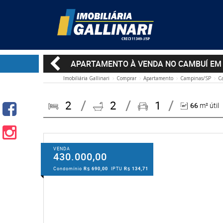
APARTAMENTO À VENDA NO CAMBUÍ EM
Imobiliária Gallinari
Comprar
Apartamento
Campinas/SP
C
2
2
1
66
m² útil
VENDA
430.000,00
Condomínio
R$ 690,00
IPTU
R$ 134,71