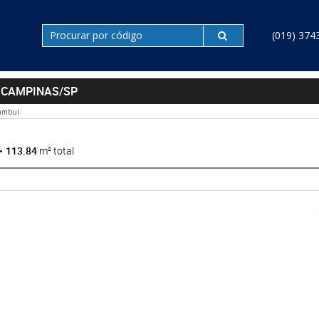
(019) 374
 CAMPINAS/SP
ambuí
113.84
m² total