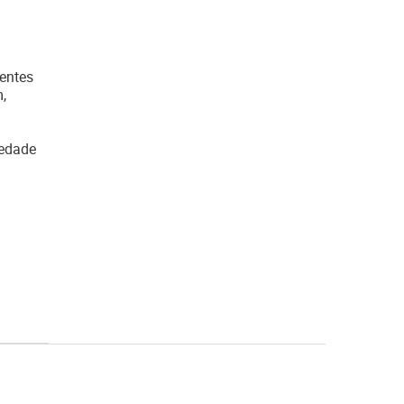
entes
,
iedade