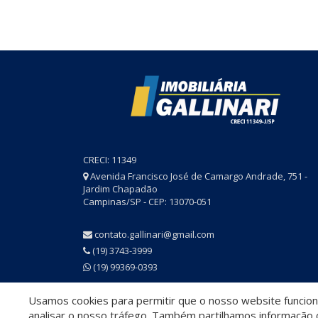
CRECI: 11349
Avenida Francisco José de Camargo Andrade, 751 -
Jardim Chapadão
Campinas/SP - CEP: 13070-051
contato.gallinari@gmail.com
(19) 3743-3999
(19) 99369-0393
Usamos cookies para permitir que o nosso website funcione
© 2026 Imobiliária Gallinari
- CRECI 11349
analisar o nosso tráfego. Também partilhamos informação c