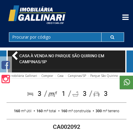
CASA À VENDA NO PARQUE SÃO QUIRINO EM
CAMPINAS/SP
Imobiliária Gallinari
Comprar
Casa
Campinas/SP
Parque São Quirino
3
1
3
3
160
m² útil
160
m² total
160
m² construída
300
m² terreno
CA002092