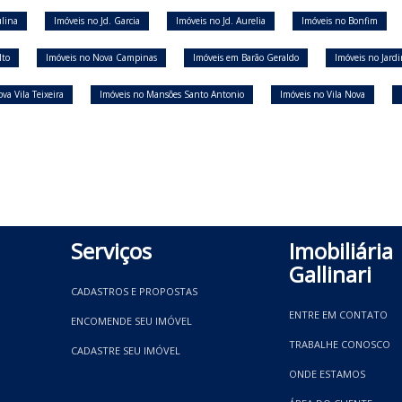
ulina
Imóveis no Jd. Garcia
Imóveis no Jd. Aurelia
Imóveis no Bonfim
lto
Imóveis no Nova Campinas
Imóveis em Barão Geraldo
Imóveis no Jard
va Vila Teixeira
Imóveis no Mansões Santo Antonio
Imóveis no Vila Nova
Serviços
Imobiliária
Gallinari
CADASTROS E PROPOSTAS
ENTRE EM CONTATO
ENCOMENDE SEU IMÓVEL
TRABALHE CONOSCO
CADASTRE SEU IMÓVEL
ONDE ESTAMOS