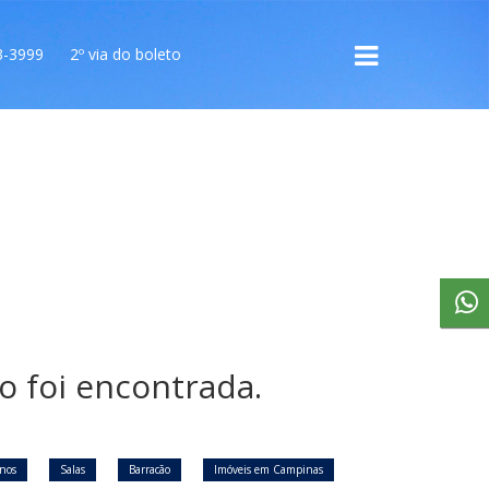
3-3999
2º via do boleto
 foi encontrada.
enos
Salas
Barracão
Imóveis em Campinas