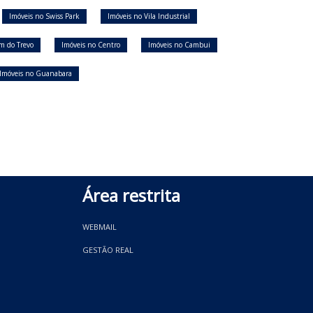
Imóveis no Swiss Park
Imóveis no Vila Industrial
im do Trevo
Imóveis no Centro
Imóveis no Cambui
Imóveis no Guanabara
Área restrita
WEBMAIL
GESTÃO REAL