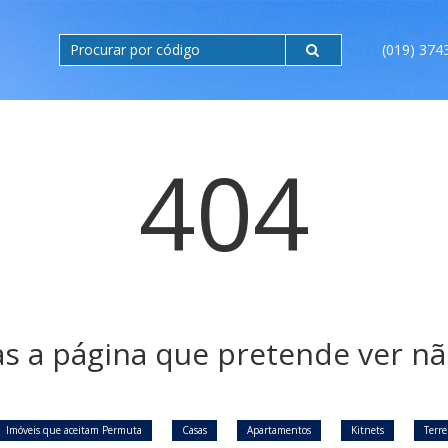
(019) 374
404
 a página que pretende ver não
Imóveis que aceitam Permuta
Casas
Apartamentos
Kitnets
Terr