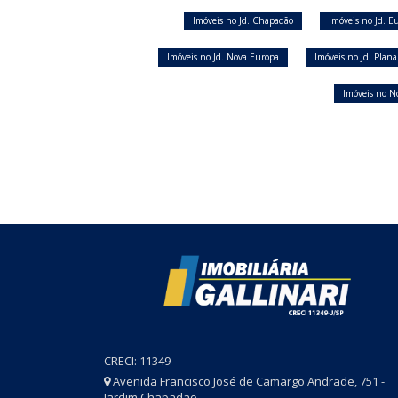
Imóveis no Jd. Chapadão
Imóveis no Jd. E
Imóveis no Jd. Nova Europa
Imóveis no Jd. Plana
Imóveis no No
CRECI: 11349
Avenida Francisco José de Camargo Andrade, 751 -
Jardim Chapadão