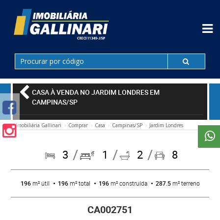
CASA À VENDA NO JARDIM LONDRES EM
CAMPINAS/SP
Imobiliária Gallinari
Comprar
Casa
Campinas/SP
Jardim Londres
3
1
2
8
196
m² útil
196
m² total
196
m² construída
287.5
m² terreno
CA002751