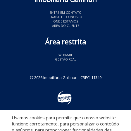
ENTRE EM CONTATO
TRABALHE CONOSCO
ONDE ESTAMOS
ÁREA DO CLIENTE
Área restrita
WEBMAIL
GESTÃO REAL
© 2026 Imobiliária Gallinari
- CRECI 11349
Usamos cookies para permitir que o nosso website
Descomplicado por:
funcione corretamente, para personalizar o conteúdo
e anúncios, para proporcionar funcionalidades das