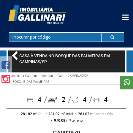
CASA À VENDA NO BOSQUE DAS PALMEIRAS EM
CAMPINAS/SP
Imobiliária Gallinari
Comprar
Casa
CAMPINAS/SP
BOSQUE DAS PALMEIRAS
4
2
4
4
281.02
m² útil
281.02
m² total
281.02
m² construída
970.08
m² terreno
CA002970