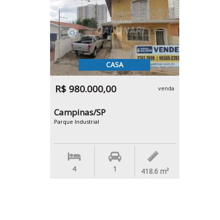
CASA
R$ 980.000,00
venda
Campinas/SP
Parque Industrial
4
1
418.6
m²