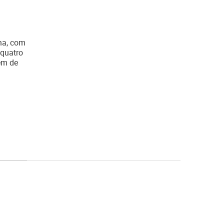
na, com
 quatro
lém de