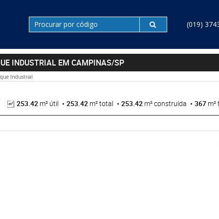
(019) 374
QUE INDUSTRIAL EM CAMPINAS/SP
que Industrial
253.42
m² útil
253.42
m² total
253.42
m² construída
367
m² 