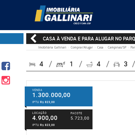
CASA À VENDA E PARA ALUGAR NO PAR
Imobiliária Gallinari
Comprar/Alugar
Casa
Campinas/SP
Par
4
1
4
3
VENDA
1.300.000,00
IPTU
R$ 823,00
LOCAÇÃO
PACOTE
4.900,00
5.723,00
IPTU
R$ 823,00