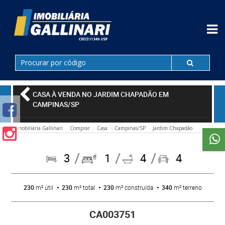
CASA À VENDA NO JARDIM CHAPADÃO EM
CAMPINAS/SP
Imobiliária Gallinari
Comprar
Casa
Campinas/SP
Jardim Chapadão
3
1
4
4
230
m² útil
230
m² total
230
m² construída
340
m² terreno
CA003751