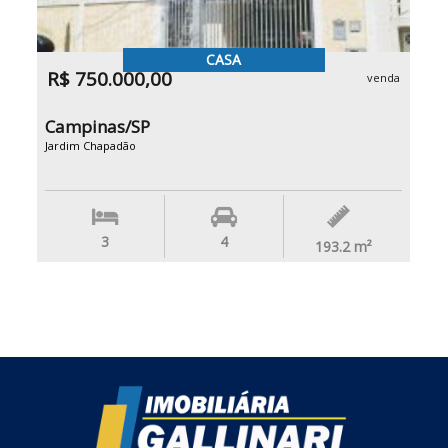
CASA
R$ 750.000,00
venda
Campinas/SP
Jardim Chapadão
3
4
193.2
m²