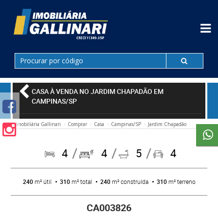
CASA À VENDA NO JARDIM CHAPADÃO EM
CAMPINAS/SP
Imobiliária Gallinari
Comprar
Casa
Campinas/SP
Jardim Chapadão
4
4
5
4
240
m² útil
310
m² total
240
m² construída
310
m² terreno
CA003826