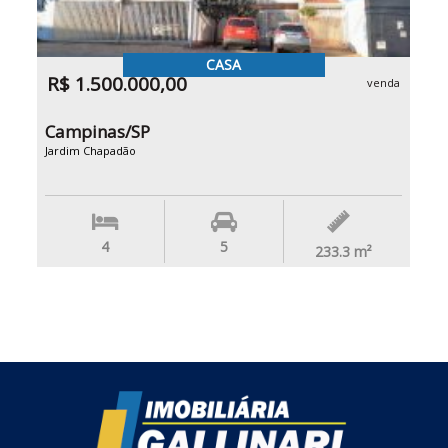
CASA
R$ 1.500.000,00
venda
Campinas/SP
Jardim Chapadão
4
5
233.3
m²