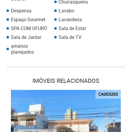
Churrasqueira
Despensa
Lavabo
Espaço Gourmet
Lavanderia
SPA COM OFURÔ
Sala de Estar
Sala de Jantar
Sala de TV
amários
planejados
IMÓVEIS RELACIONADOS
CA003293