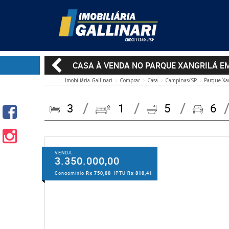
CASA À VENDA NO PARQUE XANGRILÁ E
Imobiliária Gallinari
Comprar
Casa
Campinas/SP
Parque Xa
3
1
5
6
VENDA
3.350.000,00
Condomínio
R$ 750,00
IPTU
R$ 810,41