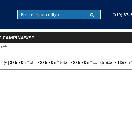
(019) 374
M CAMPINAS/SP
ngrilá
386.78
m² útil
386.78
m² total
386.78
m² construída
1369
m²