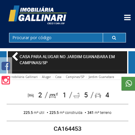
CASA PARA ALUGAR NO JARDIM GUANABARA EM
CAMPINAS/SP
Imobiliária Gallinari
Alugar
Casa
Campinas/SP
Jardim Guanabara
2
1
5
4
225.5
m² útil
225.5
m² construída
341
m² terreno
CA164453