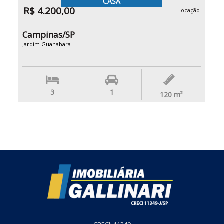
CASA
R$ 4.200,00
locação
Campinas/SP
Jardim Guanabara
3
1
120
m²