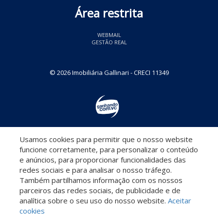
Área restrita
WEBMAIL
GESTÃO REAL
© 2026 Imobiliária Gallinari
- CRECI 11349
Usamos cookies para permitir que o nosso website
Descomplicado por:
funcione corretamente, para personalizar o conteúdo
e anúncios, para proporcionar funcionalidades das
redes sociais e para analisar o nosso tráfego.
Também partilhamos informação com os nossos
parceiros das redes sociais, de publicidade e de
Saiba mais sobre este imóvel!
analítica sobre o seu uso do nosso website.
Aceitar
cookies