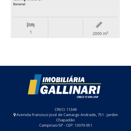
Bananal
1
2000
m²
CRECI: 11349
Avenida Francisco José de Camargo Andrade, 751 - Jardim
Chapadão
Campinas/SP - CEP: 13070-051