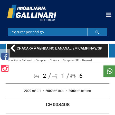
CHÁCARA À VENDA NO BANANAL EM CAMPINAS/SP
Imobiliária Gallinari
Comprar
Chácara
Campinas/SP
Bananal
2
1
6
2000
m² útil
2000
m² total
2000
m² terreno
CH003408