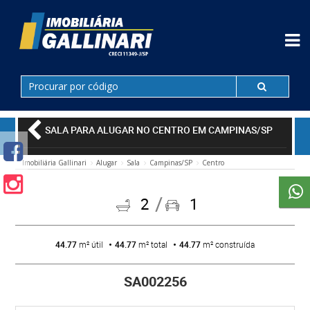
SALA PARA ALUGAR NO CENTRO EM CAMPINAS/SP
Imobiliária Gallinari
Alugar
Sala
Campinas/SP
Centro
2
1
44.77
m² útil
44.77
m² total
44.77
m² construída
SA002256