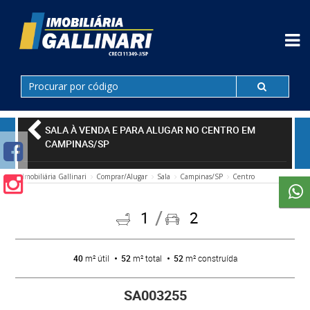
SALA À VENDA E PARA ALUGAR NO CENTRO EM
CAMPINAS/SP
Imobiliária Gallinari
Comprar/Alugar
Sala
Campinas/SP
Centro
1
2
40
m² útil
52
m² total
52
m² construída
SA003255