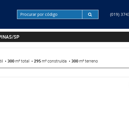
(019) 374
PINAS/SP
il
300
m² total
295
m² construída
300
m² terreno