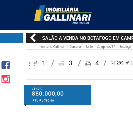
SALÃO À VENDA NO BOTAFOGO EM CAM
Imobiliária Gallinari
Comprar
Salão
Campinas/SP
Botafogo
1
3
4
295
m² út
VENDA
880.000,00
IPTU
R$ 790,00