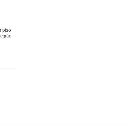
m piso
região