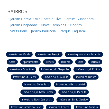
BAIRROS
Jardim García
Vila Costa e Silva
Jardim Guanabara
Jardim Chapadao
Nova Campinas
Bonfim
Swiss Park
Jardim Paulicéia
Parque Taquaral
Jardim Chapadão
Parque Alto Taquaral
Parque Industrial
Vila Itapura
Jardim Nossa Senhora Auxiliadora
Imóveis para Venda
Imóveis para Locação
Imóveis que aceitam Permuta
Casas
Apartamentos
Kitnets
Terrenos
Salas
Barracão
Imóveis em Campinas
Imóveis no Jd. Chapadão
Imóveis no Jd. Eulina
Imóveis no Jd. Garcia
Imóveis no Jd. Aurelia
Imóveis no Bonfim
Imóveis no Swiss Park
Imóveis no Vila Industrial
Imóveis no Jd. Nova Europa
Imóveis no Jd. Planalto
Imóveis no Nova Campinas
Imóveis em Barão Geraldo
Imóveis no Jardim do Trevo
Imóveis no Centro
Imóveis no Cambui