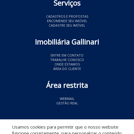
Serviços
CADASTROS E PROPOSTAS
ENCOMENDE SEU IMÓVEL
CADASTRE SEU IMÓVEL
Imobiliária Gallinari
ENTRE EM CONTATO
TRABALHE CONOSCO
ONDE ESTAMOS
ÁREA DO CLIENTE
Área restrita
WEBMAIL
GESTÃO REAL
© 2026 Imobiliária Gallinari
- CRECI 11349
Usamos cookies para permitir que o nosso website
funcione corretamente, para personalizar o conteúdo