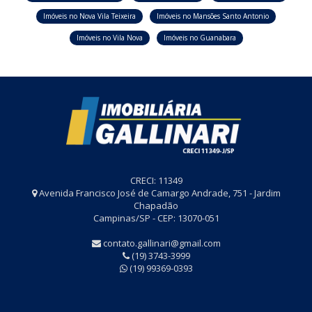
Imóveis no Nova Vila Teixeira
Imóveis no Mansões Santo Antonio
Imóveis no Vila Nova
Imóveis no Guanabara
CRECI: 11349
Avenida Francisco José de Camargo Andrade, 751 - Jardim
Chapadão
Campinas/SP - CEP: 13070-051
contato.gallinari@gmail.com
(19) 3743-3999
(19) 99369-0393