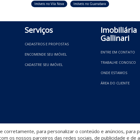
Imóveis no Vila Nova
Imóveis no Guanabara
Serviços
Imobiliária
Gallinari
CADASTROS E PROPOSTAS
ENTRE EM CONTATO
ENCOMENDE SEU IMÓVEL
TRABALHE CONOSCO
CADASTRE SEU IMÓVEL
ONDE ESTAMOS
ÁREA DO CLIENTE
 corretamente, para personalizar o conteúdo e anúncios, para pr
om os nossos parceiros das redes sociais, de publicidade e de a