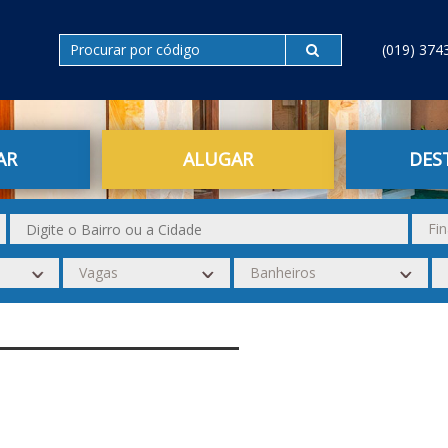
(019) 374
AR
ALUGAR
DES