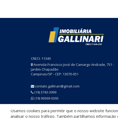
CRECI: 11349
Avenida Francisco José de Camargo Andrade, 751 -
Jardim Chapadão
Campinas/SP - CEP: 13070-051
contato.gallinari@gmail.com
(19) 3743-3999
(19) 99369-0393
Usamos cookies para permitir que o nosso website funcione
© 2026 Imobiliária Gallinari
- CRECI 11349
analisar o nosso tráfego. Também partilhamos informação c