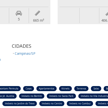
5
665
m²
406
CIDADES
Campinas/SP
o
aceitam Permuta
Casas
Apartamentos
Kitnets
Terrenos
Salas
B
o Jd. Aurelia
Imóveis no Bonfim
Imóveis no Swiss Park
Imóveis no Vila Industria
Imóveis no Jardim do Trevo
Imóveis no Centro
Imóveis no Cambui
Imóveis n