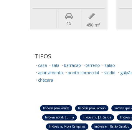
15
450
m²
TIPOS
casa
sala
barracão
terreno
salão
apartamento
ponto comercial
studio
galpã
chácara
Imóveis para Venda
Imóveis para Locação
Imóveis que 
Imóveis no Jd. Eulina
Imóveis no Jd. Garcia
Imóveis n
Imóveis no Nova Campinas
Imóveis em Barão Geraldo