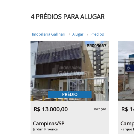
4 PRÉDIOS PARA ALUGAR
Imobiliária Gallinari
Alugar
Predios
PR003667
PRÉDIO
R$ 13.000,00
R$ 1
locação
Campinas/SP
Camp
Jardim Proença
Parque I