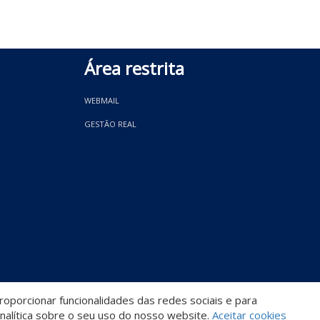
Área restrita
WEBMAIL
GESTÃO REAL
oporcionar funcionalidades das redes sociais e para
Descomplicado por:
nalítica sobre o seu uso do nosso website.
Aceitar cookies