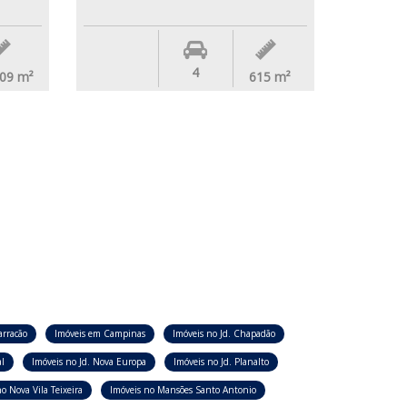
4
.09
m²
615
m²
arracão
Imóveis em Campinas
Imóveis no Jd. Chapadão
l
Imóveis no Jd. Nova Europa
Imóveis no Jd. Planalto
o Nova Vila Teixeira
Imóveis no Mansões Santo Antonio