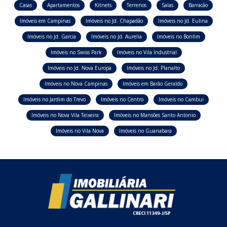
Casas
Apartamentos
Kitnets
Terrenos
Salas
Barracão
Imóveis em Campinas
Imóveis no Jd. Chapadão
Imóveis no Jd. Eulina
Imóveis no Jd. Garcia
Imóveis no Jd. Aurelia
Imóveis no Bonfim
Imóveis no Swiss Park
Imóveis no Vila Industrial
Imóveis no Jd. Nova Europa
Imóveis no Jd. Planalto
Imóveis no Nova Campinas
Imóveis em Barão Geraldo
Imóveis no Jardim do Trevo
Imóveis no Centro
Imóveis no Cambui
Imóveis no Nova Vila Teixeira
Imóveis no Mansões Santo Antonio
Imóveis no Vila Nova
Imóveis no Guanabara