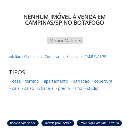
NENHUM IMÓVEL À VENDA EM
CAMPINAS/SP NO BOTAFOGO
Imobiliária Gallinari
Comprar
Kitnets
CAMPINAS/SP
TIPOS
casa
terreno
apartamento
barracão
cobertura
sala
salão
chácara
prédio
sítio
studio
Imóveis para Venda
Imóveis para Locação
Imóveis que aceitam Permuta