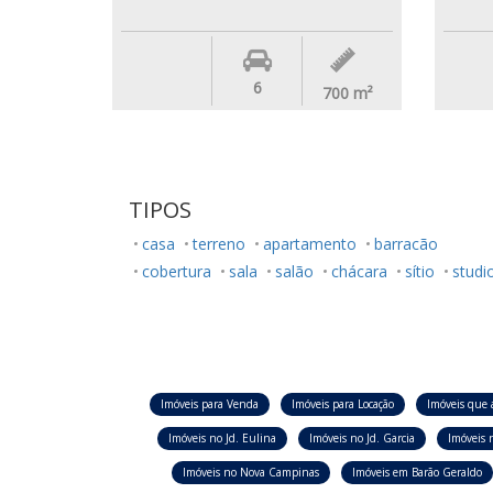
6
700
m²
TIPOS
casa
terreno
apartamento
barracão
cobertura
sala
salão
chácara
sítio
studi
Imóveis para Venda
Imóveis para Locação
Imóveis que 
Imóveis no Jd. Eulina
Imóveis no Jd. Garcia
Imóveis n
Imóveis no Nova Campinas
Imóveis em Barão Geraldo