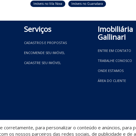
Imóveis no Vila Nova
Imóveis no Guanabara
Serviços
Imobiliária
Gallinari
CADASTROS E PROPOSTAS
ENTRE EM CONTATO
ENCOMENDE SEU IMÓVEL
TRABALHE CONOSCO
CADASTRE SEU IMÓVEL
ONDE ESTAMOS
ÁREA DO CLIENTE
 corretamente, para personalizar o conteúdo e anúncios, para pr
om os nossos parceiros das redes sociais, de publicidade e de a