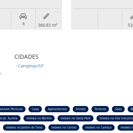
4
366.83
m²
52
CIDADES
Campinas/SP
o
aceitam Permuta
Casas
Apartamentos
Kitnets
Terrenos
Salas
B
o Jd. Aurelia
Imóveis no Bonfim
Imóveis no Swiss Park
Imóveis no Vila Industria
Imóveis no Jardim do Trevo
Imóveis no Centro
Imóveis no Cambui
Imóveis n