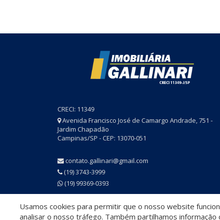
CRECI: 11349
Avenida Francisco José de Camargo Andrade, 751 -
Jardim Chapadão
Campinas/SP - CEP: 13070-051
contato.gallinari@gmail.com
(19) 3743-3999
(19) 99369-0393
Usamos cookies para permitir que o nosso website funcione
© 2026 Imobiliária Gallinari
- CRECI 11349
analisar o nosso tráfego. Também partilhamos informação c