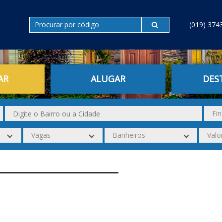
(019) 374
AR
ALUGAR
DES