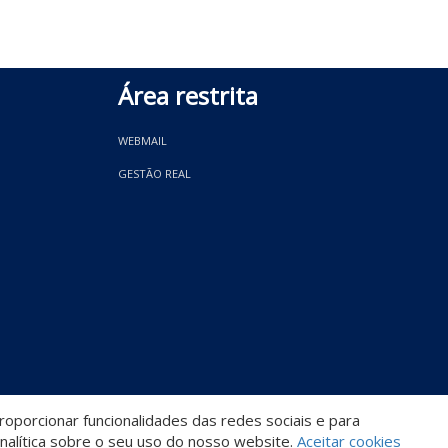
Área restrita
WEBMAIL
GESTÃO REAL
oporcionar funcionalidades das redes sociais e para
Descomplicado por:
nalítica sobre o seu uso do nosso website.
Aceitar cookies