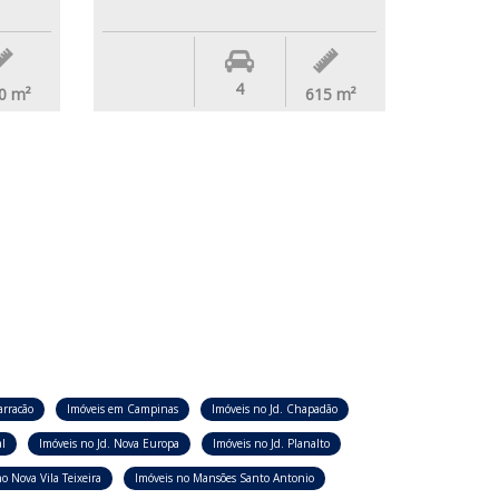
4
0
m²
615
m²
arracão
Imóveis em Campinas
Imóveis no Jd. Chapadão
l
Imóveis no Jd. Nova Europa
Imóveis no Jd. Planalto
o Nova Vila Teixeira
Imóveis no Mansões Santo Antonio