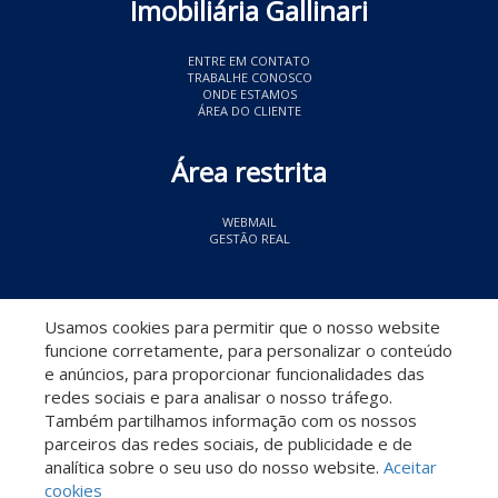
Imobiliária Gallinari
ENTRE EM CONTATO
TRABALHE CONOSCO
ONDE ESTAMOS
ÁREA DO CLIENTE
Área restrita
WEBMAIL
GESTÃO REAL
© 2026 Imobiliária Gallinari
- CRECI 11349
Usamos cookies para permitir que o nosso website
funcione corretamente, para personalizar o conteúdo
e anúncios, para proporcionar funcionalidades das
redes sociais e para analisar o nosso tráfego.
Também partilhamos informação com os nossos
parceiros das redes sociais, de publicidade e de
Descomplicado por:
analítica sobre o seu uso do nosso website.
Aceitar
cookies