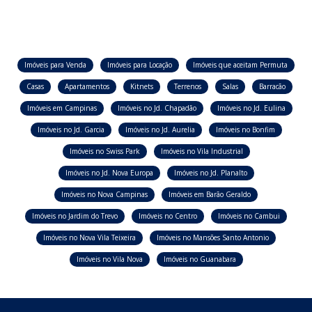
Imóveis para Venda
Imóveis para Locação
Imóveis que aceitam Permuta
Casas
Apartamentos
Kitnets
Terrenos
Salas
Barracão
Imóveis em Campinas
Imóveis no Jd. Chapadão
Imóveis no Jd. Eulina
Imóveis no Jd. Garcia
Imóveis no Jd. Aurelia
Imóveis no Bonfim
Imóveis no Swiss Park
Imóveis no Vila Industrial
Imóveis no Jd. Nova Europa
Imóveis no Jd. Planalto
Imóveis no Nova Campinas
Imóveis em Barão Geraldo
Imóveis no Jardim do Trevo
Imóveis no Centro
Imóveis no Cambui
Imóveis no Nova Vila Teixeira
Imóveis no Mansões Santo Antonio
Imóveis no Vila Nova
Imóveis no Guanabara