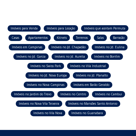
Imóveis para Venda
Imóveis para Locação
Imóveis que aceitam Permuta
Casas
Apartamentos
Kitnets
Terrenos
Salas
Barracão
Imóveis em Campinas
Imóveis no Jd. Chapadão
Imóveis no Jd. Eulina
Imóveis no Jd. Garcia
Imóveis no Jd. Aurelia
Imóveis no Bonfim
Imóveis no Swiss Park
Imóveis no Vila Industrial
Imóveis no Jd. Nova Europa
Imóveis no Jd. Planalto
Imóveis no Nova Campinas
Imóveis em Barão Geraldo
Imóveis no Jardim do Trevo
Imóveis no Centro
Imóveis no Cambui
Imóveis no Nova Vila Teixeira
Imóveis no Mansões Santo Antonio
Imóveis no Vila Nova
Imóveis no Guanabara