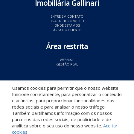
Imobiliária Gallinari
ENTRE EM CONTATO
TRABALHE CONOSCO
ONDE ESTAMOS
ÁREA DO CLIENTE
Área restrita
WEBMAIL
GESTÃO REAL
© 2026 Imobiliária Gallinari
- CRECI 11349
Usamos cookies para permitir que o nosso website
funcione corretamente, para personalizar o conteúdo
e anúncios, para proporcionar funcionalidades das
redes sociais e para analisar o nosso tráfego.
Também partilhamos informação com os nossos
parceiros das redes sociais, de publicidade e de
Descomplicado por:
analítica sobre o seu uso do nosso website.
Aceitar
cookies