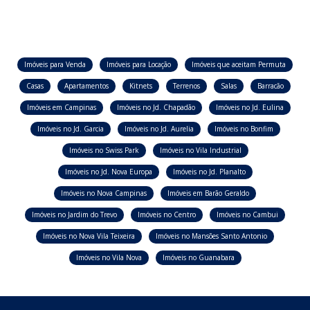
Imóveis para Venda
Imóveis para Locação
Imóveis que aceitam Permuta
Casas
Apartamentos
Kitnets
Terrenos
Salas
Barracão
Imóveis em Campinas
Imóveis no Jd. Chapadão
Imóveis no Jd. Eulina
Imóveis no Jd. Garcia
Imóveis no Jd. Aurelia
Imóveis no Bonfim
Imóveis no Swiss Park
Imóveis no Vila Industrial
Imóveis no Jd. Nova Europa
Imóveis no Jd. Planalto
Imóveis no Nova Campinas
Imóveis em Barão Geraldo
Imóveis no Jardim do Trevo
Imóveis no Centro
Imóveis no Cambui
Imóveis no Nova Vila Teixeira
Imóveis no Mansões Santo Antonio
Imóveis no Vila Nova
Imóveis no Guanabara