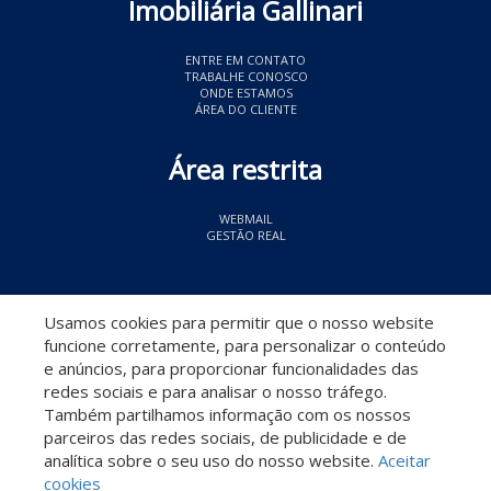
Imobiliária Gallinari
ENTRE EM CONTATO
TRABALHE CONOSCO
ONDE ESTAMOS
ÁREA DO CLIENTE
Área restrita
WEBMAIL
GESTÃO REAL
© 2026 Imobiliária Gallinari
- CRECI 11349
Usamos cookies para permitir que o nosso website
funcione corretamente, para personalizar o conteúdo
e anúncios, para proporcionar funcionalidades das
redes sociais e para analisar o nosso tráfego.
Também partilhamos informação com os nossos
parceiros das redes sociais, de publicidade e de
Descomplicado por:
analítica sobre o seu uso do nosso website.
Aceitar
cookies