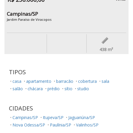
Campinas/SP
Jardim Paraíso de Viracopos
438
m²
TIPOS
casa
apartamento
barracão
cobertura
sala
salão
chácara
prédio
sítio
studio
CIDADES
Campinas/SP
Itupeva/SP
Jaguariúna/SP
Nova Odessa/SP
Paulínia/SP
Valinhos/SP