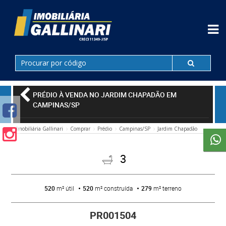
PRÉDIO À VENDA NO JARDIM CHAPADÃO EM
CAMPINAS/SP
Imobiliária Gallinari
Comprar
Prédio
Campinas/SP
Jardim Chapadão
3
520
m² útil
520
m² construída
279
m² terreno
PR001504