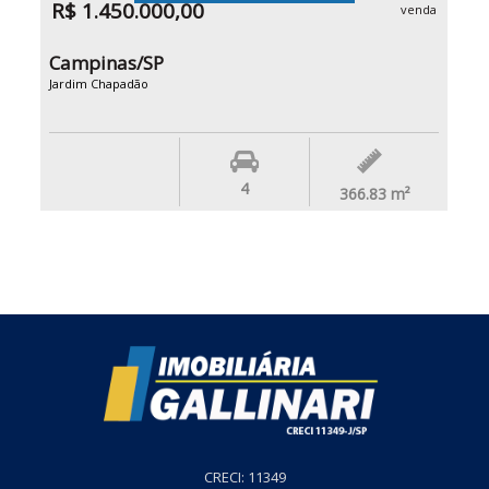
R$ 1.450.000,00
venda
Campinas/SP
Jardim Chapadão
4
366.83
m²
CRECI: 11349