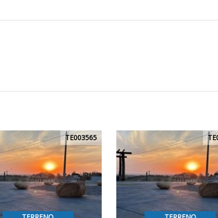
TE003565
TE
TERRENO
TERRENO