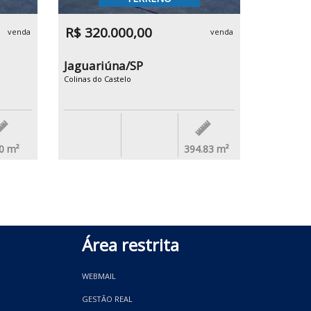
R$ 320.000,00
venda
venda
Jaguariúna/SP
Colinas do Castelo
0
m²
394.83
m²
Área restrita
WEBMAIL
GESTÃO REAL