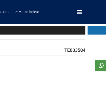
3-3999
2º via do boleto
TE003584