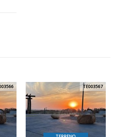
003566
TE003567
TERRENO