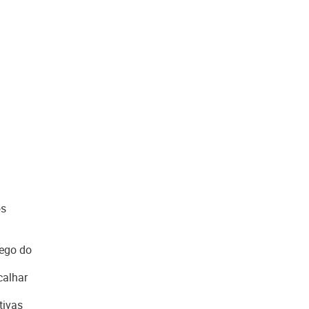
os
hego do
calhar
tivas