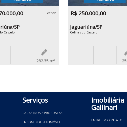
70.000,00
R$ 250.000,00
venda
riúna/SP
Jaguariúna/SP
do Castelo
Colinas do Castelo
282.35
m²
25
Serviços
Imobiliária
Gallinari
CADASTROS E PROPOSTAS
ENTRE EM CONTATO
ENCOMENDE SEU IMÓVEL