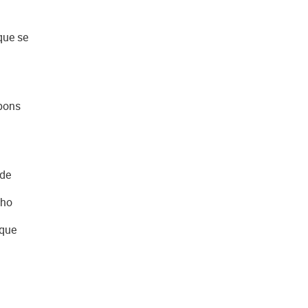
que se
bons
 de
nho
 que