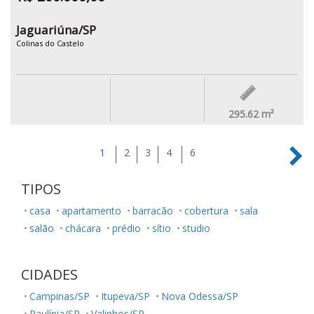
Jaguariúna/SP
Colinas do Castelo
295.62
m²
1
2
3
4
6
TIPOS
casa
apartamento
barracão
cobertura
sala
salão
chácara
prédio
sítio
studio
CIDADES
Campinas/SP
Itupeva/SP
Nova Odessa/SP
Paulínia/SP
Valinhos/SP