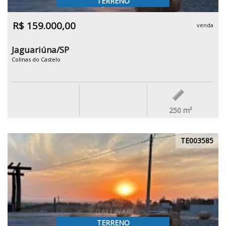
TERRENO
R$ 159.000,00
venda
Jaguariúna/SP
Colinas do Castelo
250
m²
TE003585
TERRENO