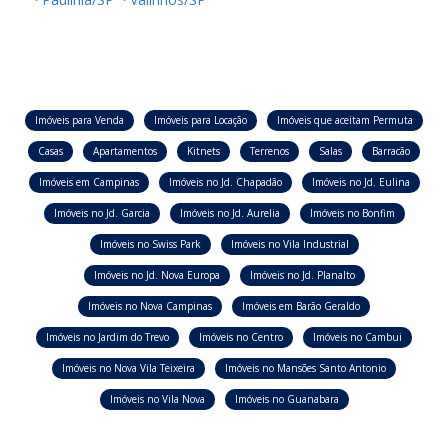
Imóveis para Venda
Imóveis para Locação
Imóveis que aceitam Permuta
Casas
Apartamentos
Kitnets
Terrenos
Salas
Barracão
Imóveis em Campinas
Imóveis no Jd. Chapadão
Imóveis no Jd. Eulina
Imóveis no Jd. Garcia
Imóveis no Jd. Aurelia
Imóveis no Bonfim
Imóveis no Swiss Park
Imóveis no Vila Industrial
Imóveis no Jd. Nova Europa
Imóveis no Jd. Planalto
Imóveis no Nova Campinas
Imóveis em Barão Geraldo
Imóveis no Jardim do Trevo
Imóveis no Centro
Imóveis no Cambui
Imóveis no Nova Vila Teixeira
Imóveis no Mansões Santo Antonio
Imóveis no Vila Nova
Imóveis no Guanabara