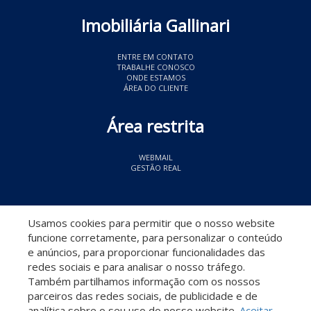
Imobiliária Gallinari
ENTRE EM CONTATO
TRABALHE CONOSCO
ONDE ESTAMOS
ÁREA DO CLIENTE
Área restrita
WEBMAIL
GESTÃO REAL
© 2026 Imobiliária Gallinari
- CRECI 11349
Usamos cookies para permitir que o nosso website
funcione corretamente, para personalizar o conteúdo
e anúncios, para proporcionar funcionalidades das
redes sociais e para analisar o nosso tráfego.
Também partilhamos informação com os nossos
parceiros das redes sociais, de publicidade e de
Descomplicado por:
analítica sobre o seu uso do nosso website.
Aceitar