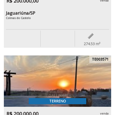
R$ 200.000,00
venda
Jaguariúna/SP
Colinas do Castelo
274.53
m²
TE003571
TERRENO
R$ 200.000,00
venda