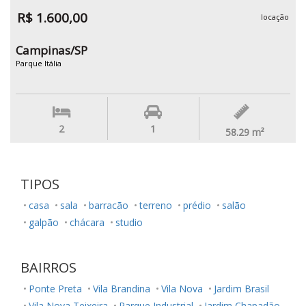
R$ 1.600,00
locação
Campinas/SP
Parque Itália
2
1
58.29
m²
TIPOS
casa
sala
barracão
terreno
prédio
salão
galpão
chácara
studio
BAIRROS
Ponte Preta
Vila Brandina
Vila Nova
Jardim Brasil
Vila Nova Teixeira
Parque Industrial
Jardim Chapadão