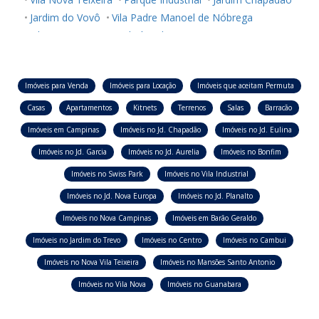
Jardim do Vovô
Vila Padre Manoel de Nóbrega
Vila Progresso
Cambuí
Vila Itapura
Imóveis para Venda
Imóveis para Locação
Imóveis que aceitam Permuta
Casas
Apartamentos
Kitnets
Terrenos
Salas
Barracão
Imóveis em Campinas
Imóveis no Jd. Chapadão
Imóveis no Jd. Eulina
Imóveis no Jd. Garcia
Imóveis no Jd. Aurelia
Imóveis no Bonfim
Imóveis no Swiss Park
Imóveis no Vila Industrial
Imóveis no Jd. Nova Europa
Imóveis no Jd. Planalto
Imóveis no Nova Campinas
Imóveis em Barão Geraldo
Imóveis no Jardim do Trevo
Imóveis no Centro
Imóveis no Cambui
Imóveis no Nova Vila Teixeira
Imóveis no Mansões Santo Antonio
Imóveis no Vila Nova
Imóveis no Guanabara