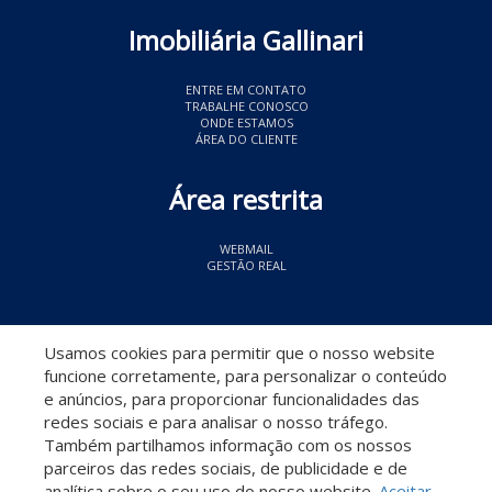
Imobiliária Gallinari
ENTRE EM CONTATO
TRABALHE CONOSCO
ONDE ESTAMOS
ÁREA DO CLIENTE
Área restrita
WEBMAIL
GESTÃO REAL
© 2026 Imobiliária Gallinari
- CRECI 11349
Usamos cookies para permitir que o nosso website
funcione corretamente, para personalizar o conteúdo
e anúncios, para proporcionar funcionalidades das
redes sociais e para analisar o nosso tráfego.
Também partilhamos informação com os nossos
parceiros das redes sociais, de publicidade e de
Descomplicado por:
analítica sobre o seu uso do nosso website.
Aceitar