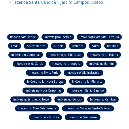
Fazenda Santa Cândida
Jardim Campos Elíseos
Imóveis para Venda
Imóveis para Locação
Imóveis que aceitam Permuta
Casas
Apartamentos
Kitnets
Terrenos
Salas
Barracão
Imóveis em Campinas
Imóveis no Jd. Chapadão
Imóveis no Jd. Eulina
Imóveis no Jd. Garcia
Imóveis no Jd. Aurelia
Imóveis no Bonfim
Imóveis no Swiss Park
Imóveis no Vila Industrial
Imóveis no Jd. Nova Europa
Imóveis no Jd. Planalto
Imóveis no Nova Campinas
Imóveis em Barão Geraldo
Imóveis no Jardim do Trevo
Imóveis no Centro
Imóveis no Cambui
Imóveis no Nova Vila Teixeira
Imóveis no Mansões Santo Antonio
Imóveis no Vila Nova
Imóveis no Guanabara