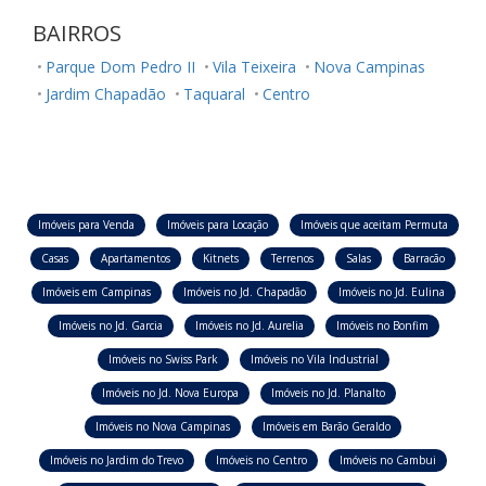
BAIRROS
Parque Dom Pedro II
Vila Teixeira
Nova Campinas
Jardim Chapadão
Taquaral
Centro
Imóveis para Venda
Imóveis para Locação
Imóveis que aceitam Permuta
Casas
Apartamentos
Kitnets
Terrenos
Salas
Barracão
Imóveis em Campinas
Imóveis no Jd. Chapadão
Imóveis no Jd. Eulina
Imóveis no Jd. Garcia
Imóveis no Jd. Aurelia
Imóveis no Bonfim
Imóveis no Swiss Park
Imóveis no Vila Industrial
Imóveis no Jd. Nova Europa
Imóveis no Jd. Planalto
Imóveis no Nova Campinas
Imóveis em Barão Geraldo
Imóveis no Jardim do Trevo
Imóveis no Centro
Imóveis no Cambui