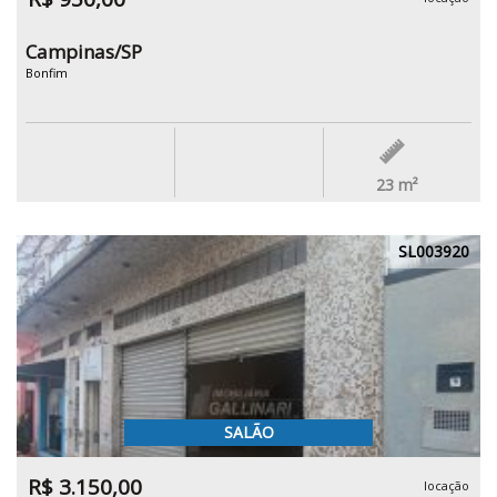
Campinas/SP
Bonfim
23
m²
SL003920
SALÃO
R$ 3.150,00
locação