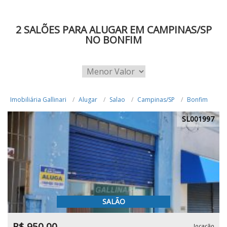
2 SALÕES PARA ALUGAR EM CAMPINAS/SP
NO BONFIM
Imobiliária Gallinari
Alugar
Salao
Campinas/SP
Bonfim
SL001997
SALÃO
R$ 950,00
locação