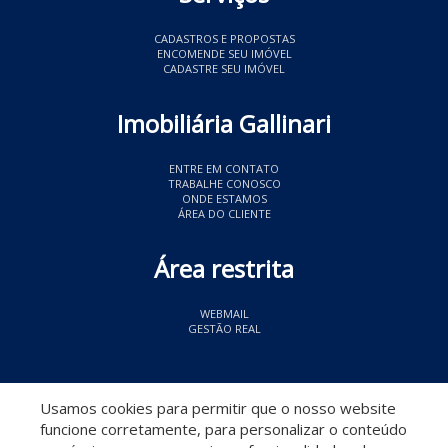
CADASTROS E PROPOSTAS
ENCOMENDE SEU IMÓVEL
CADASTRE SEU IMÓVEL
Imobiliária Gallinari
ENTRE EM CONTATO
TRABALHE CONOSCO
ONDE ESTAMOS
ÁREA DO CLIENTE
Área restrita
WEBMAIL
GESTÃO REAL
© 2026 Imobiliária Gallinari
- CRECI 11349
Usamos cookies para permitir que o nosso website
funcione corretamente, para personalizar o conteúdo