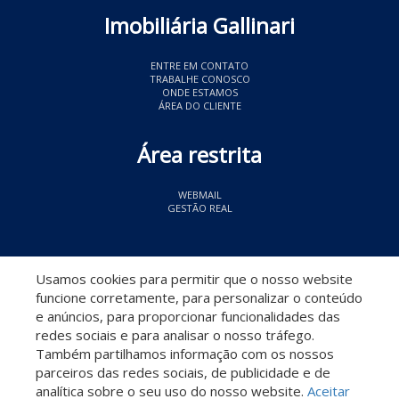
Imobiliária Gallinari
ENTRE EM CONTATO
TRABALHE CONOSCO
ONDE ESTAMOS
ÁREA DO CLIENTE
Área restrita
WEBMAIL
GESTÃO REAL
© 2026 Imobiliária Gallinari
- CRECI 11349
Usamos cookies para permitir que o nosso website
funcione corretamente, para personalizar o conteúdo
e anúncios, para proporcionar funcionalidades das
redes sociais e para analisar o nosso tráfego.
Também partilhamos informação com os nossos
parceiros das redes sociais, de publicidade e de
Descomplicado por:
analítica sobre o seu uso do nosso website.
Aceitar