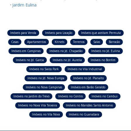
Jardim Eulina
Imóveis para Venda
Imóveis para Locação
Imóveis que aceitam Permuta
Casas
Apartamentos
Kitnets
Terrenos
Salas
Barracão
Imóveis em Campinas
Imóveis no Jd. Chapadão
Imóveis no Jd. Eulina
Imóveis no Jd. Garcia
Imóveis no Jd. Aurelia
Imóveis no Bonfim
Imóveis no Swiss Park
Imóveis no Vila Industrial
Imóveis no Jd. Nova Europa
Imóveis no Jd. Planalto
Imóveis no Nova Campinas
Imóveis em Barão Geraldo
Imóveis no Jardim do Trevo
Imóveis no Centro
Imóveis no Cambui
Imóveis no Nova Vila Teixeira
Imóveis no Mansões Santo Antonio
Imóveis no Vila Nova
Imóveis no Guanabara