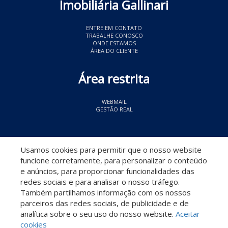
Imobiliária Gallinari
ENTRE EM CONTATO
TRABALHE CONOSCO
ONDE ESTAMOS
ÁREA DO CLIENTE
Área restrita
WEBMAIL
GESTÃO REAL
© 2026 Imobiliária Gallinari
- CRECI 11349
Usamos cookies para permitir que o nosso website
funcione corretamente, para personalizar o conteúdo
e anúncios, para proporcionar funcionalidades das
redes sociais e para analisar o nosso tráfego.
Também partilhamos informação com os nossos
parceiros das redes sociais, de publicidade e de
Descomplicado por:
analítica sobre o seu uso do nosso website.
Aceitar
cookies