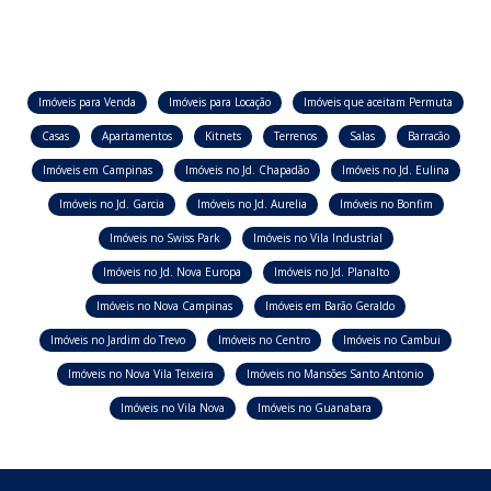
Imóveis para Venda
Imóveis para Locação
Imóveis que aceitam Permuta
Casas
Apartamentos
Kitnets
Terrenos
Salas
Barracão
Imóveis em Campinas
Imóveis no Jd. Chapadão
Imóveis no Jd. Eulina
Imóveis no Jd. Garcia
Imóveis no Jd. Aurelia
Imóveis no Bonfim
Imóveis no Swiss Park
Imóveis no Vila Industrial
Imóveis no Jd. Nova Europa
Imóveis no Jd. Planalto
Imóveis no Nova Campinas
Imóveis em Barão Geraldo
Imóveis no Jardim do Trevo
Imóveis no Centro
Imóveis no Cambui
Imóveis no Nova Vila Teixeira
Imóveis no Mansões Santo Antonio
Imóveis no Vila Nova
Imóveis no Guanabara