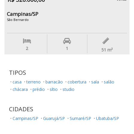
Campinas/SP
São Bernardo
2
1
51
m²
TIPOS
casa
terreno
barracão
cobertura
sala
salão
chácara
prédio
sítio
studio
CIDADES
Campinas/SP
Guarujá/SP
Sumaré/SP
Ubatuba/SP