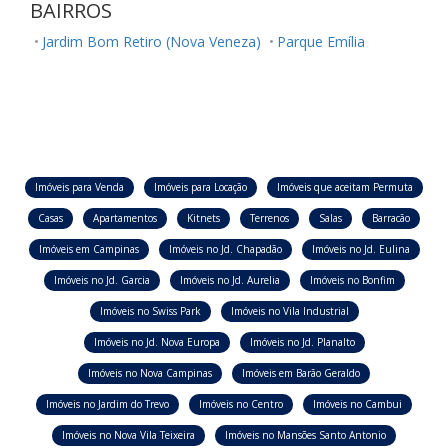
BAIRROS
Jardim Bom Retiro (Nova Veneza)
Parque Emília
Imóveis para Venda
Imóveis para Locação
Imóveis que aceitam Permuta
Casas
Apartamentos
Kitnets
Terrenos
Salas
Barracão
Imóveis em Campinas
Imóveis no Jd. Chapadão
Imóveis no Jd. Eulina
Imóveis no Jd. Garcia
Imóveis no Jd. Aurelia
Imóveis no Bonfim
Imóveis no Swiss Park
Imóveis no Vila Industrial
Imóveis no Jd. Nova Europa
Imóveis no Jd. Planalto
Imóveis no Nova Campinas
Imóveis em Barão Geraldo
Imóveis no Jardim do Trevo
Imóveis no Centro
Imóveis no Cambui
Imóveis no Nova Vila Teixeira
Imóveis no Mansões Santo Antonio