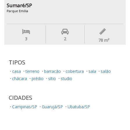
Sumaré/SP
Parque Emília
3
2
78
m²
TIPOS
casa
terreno
barracão
cobertura
sala
salão
chácara
prédio
sítio
studio
CIDADES
Campinas/SP
Guarujá/SP
Ubatuba/SP