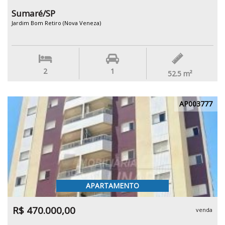
Sumaré/SP
Jardim Bom Retiro (Nova Veneza)
2
1
52.5
m²
AP003777
APARTAMENTO
R$ 470.000,00
venda