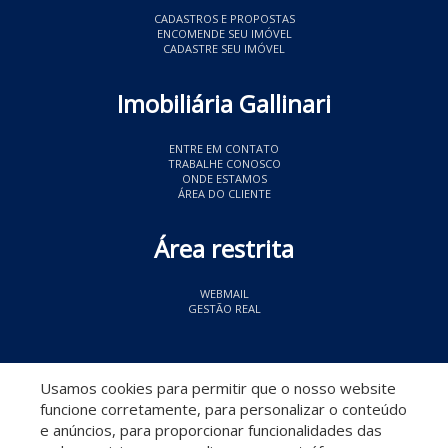
CADASTROS E PROPOSTAS
ENCOMENDE SEU IMÓVEL
CADASTRE SEU IMÓVEL
Imobiliária Gallinari
ENTRE EM CONTATO
TRABALHE CONOSCO
ONDE ESTAMOS
ÁREA DO CLIENTE
Área restrita
WEBMAIL
GESTÃO REAL
© 2026 Imobiliária Gallinari
- CRECI 11349
Usamos cookies para permitir que o nosso website
funcione corretamente, para personalizar o conteúdo
e anúncios, para proporcionar funcionalidades das