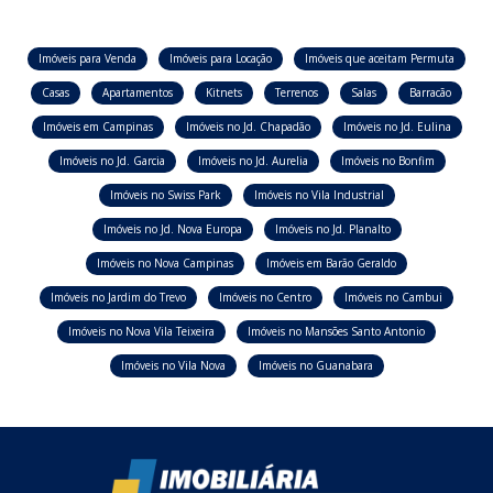
Imóveis para Venda
Imóveis para Locação
Imóveis que aceitam Permuta
Casas
Apartamentos
Kitnets
Terrenos
Salas
Barracão
Imóveis em Campinas
Imóveis no Jd. Chapadão
Imóveis no Jd. Eulina
Imóveis no Jd. Garcia
Imóveis no Jd. Aurelia
Imóveis no Bonfim
Imóveis no Swiss Park
Imóveis no Vila Industrial
Imóveis no Jd. Nova Europa
Imóveis no Jd. Planalto
Imóveis no Nova Campinas
Imóveis em Barão Geraldo
Imóveis no Jardim do Trevo
Imóveis no Centro
Imóveis no Cambui
Imóveis no Nova Vila Teixeira
Imóveis no Mansões Santo Antonio
Imóveis no Vila Nova
Imóveis no Guanabara