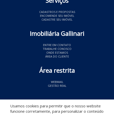
Serviços
CADASTROS E PROPOSTAS
ENCOMENDE SEU IMÓVEL
CADASTRE SEU IMÓVEL
Imobiliária Gallinari
ENTRE EM CONTATO
TRABALHE CONOSCO
ONDE ESTAMOS
ÁREA DO CLIENTE
Área restrita
WEBMAIL
GESTÃO REAL
© 2026 Imobiliária Gallinari
- CRECI 11349
Usamos cookies para permitir que o nosso website
funcione corretamente, para personalizar o conteúdo