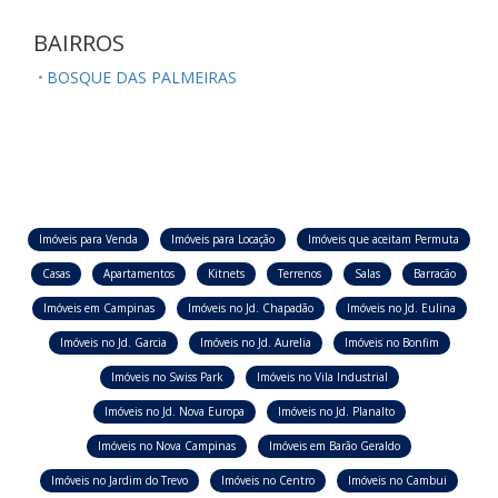
BAIRROS
BOSQUE DAS PALMEIRAS
Imóveis para Venda
Imóveis para Locação
Imóveis que aceitam Permuta
Casas
Apartamentos
Kitnets
Terrenos
Salas
Barracão
Imóveis em Campinas
Imóveis no Jd. Chapadão
Imóveis no Jd. Eulina
Imóveis no Jd. Garcia
Imóveis no Jd. Aurelia
Imóveis no Bonfim
Imóveis no Swiss Park
Imóveis no Vila Industrial
Imóveis no Jd. Nova Europa
Imóveis no Jd. Planalto
Imóveis no Nova Campinas
Imóveis em Barão Geraldo
Imóveis no Jardim do Trevo
Imóveis no Centro
Imóveis no Cambui