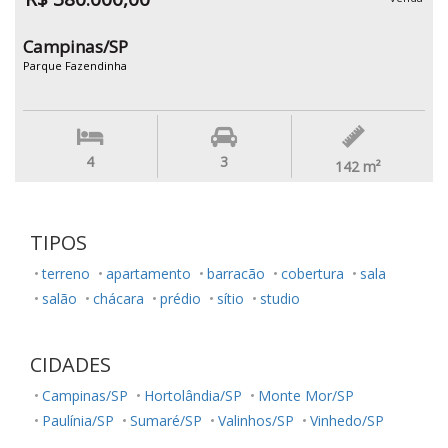
Campinas/SP
Parque Fazendinha
4
3
142
m²
TIPOS
terreno
apartamento
barracão
cobertura
sala
salão
chácara
prédio
sítio
studio
CIDADES
Campinas/SP
Hortolândia/SP
Monte Mor/SP
Paulínia/SP
Sumaré/SP
Valinhos/SP
Vinhedo/SP