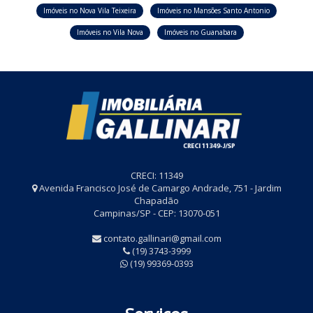
Imóveis no Nova Vila Teixeira
Imóveis no Mansões Santo Antonio
Imóveis no Vila Nova
Imóveis no Guanabara
CRECI: 11349
Avenida Francisco José de Camargo Andrade, 751 - Jardim
Chapadão
Campinas/SP - CEP: 13070-051
contato.gallinari@gmail.com
(19) 3743-3999
(19) 99369-0393