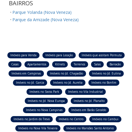
BAIRROS
Parque Yolanda (Nova Veneza)
Parque da Amizade (Nova Veneza)
Imóveis para Venda
Imóveis para Locação
Imóveis que aceitam Permuta
Casas
Apartamentos
Kitnets
Terrenos
Salas
Barracão
Imóveis em Campinas
Imóveis no Jd. Chapadão
Imóveis no Jd. Eulina
Imóveis no Jd. Garcia
Imóveis no Jd. Aurelia
Imóveis no Bonfim
Imóveis no Swiss Park
Imóveis no Vila Industrial
Imóveis no Jd. Nova Europa
Imóveis no Jd. Planalto
Imóveis no Nova Campinas
Imóveis em Barão Geraldo
Imóveis no Jardim do Trevo
Imóveis no Centro
Imóveis no Cambui
Imóveis no Nova Vila Teixeira
Imóveis no Mansões Santo Antonio