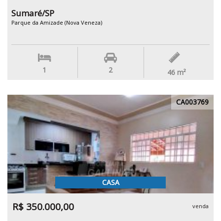
Sumaré/SP
Parque da Amizade (Nova Veneza)
1
2
46
m²
CA003769
CASA
R$ 350.000,00
venda