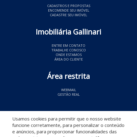
CADASTROS E PROPOSTAS
ENCOMENDE SEU IMÓVEL
CADASTRE SEU IMÓVEL
Imobiliária Gallinari
ENTRE EM CONTATO
TRABALHE CONOSCO
ONDE ESTAMOS
ÁREA DO CLIENTE
Área restrita
WEBMAIL
GESTÃO REAL
© 2026 Imobiliária Gallinari
- CRECI 11349
Usamos cookies para permitir que o nosso website
funcione corretamente, para personalizar o conteúdo
e anúncios, para proporcionar funcionalidades das