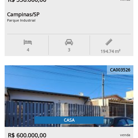
Campinas/SP
Parque Industrial
4
3
194.74
m²
CA003526
CASA
R$ 600.000,00
venda