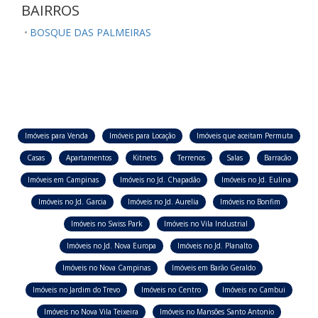
BAIRROS
BOSQUE DAS PALMEIRAS
Imóveis para Venda
Imóveis para Locação
Imóveis que aceitam Permuta
Casas
Apartamentos
Kitnets
Terrenos
Salas
Barracão
Imóveis em Campinas
Imóveis no Jd. Chapadão
Imóveis no Jd. Eulina
Imóveis no Jd. Garcia
Imóveis no Jd. Aurelia
Imóveis no Bonfim
Imóveis no Swiss Park
Imóveis no Vila Industrial
Imóveis no Jd. Nova Europa
Imóveis no Jd. Planalto
Imóveis no Nova Campinas
Imóveis em Barão Geraldo
Imóveis no Jardim do Trevo
Imóveis no Centro
Imóveis no Cambui
Imóveis no Nova Vila Teixeira
Imóveis no Mansões Santo Antonio