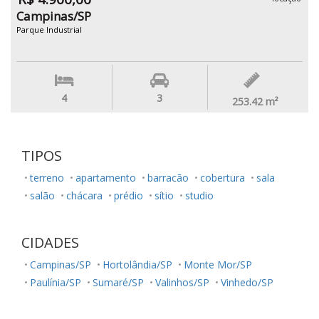
Campinas/SP
Parque Industrial
4
3
253.42
m²
TIPOS
terreno
apartamento
barracão
cobertura
sala
salão
chácara
prédio
sítio
studio
CIDADES
Campinas/SP
Hortolândia/SP
Monte Mor/SP
Paulínia/SP
Sumaré/SP
Valinhos/SP
Vinhedo/SP