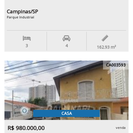
Campinas/SP
Parque Industrial
3
4
162.93
m²
CA003593
CASA
R$ 980.000,00
venda