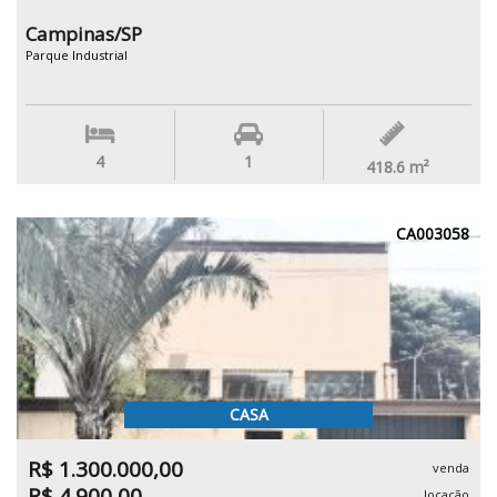
Campinas/SP
Parque Industrial
4
1
418.6
m²
CA003058
CASA
R$ 1.300.000,00
venda
R$ 4.900,00
locação