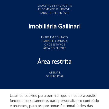
CADASTROS E PROPOSTAS
ENCOMENDE SEU IMÓVEL
CADASTRE SEU IMÓVEL
Imobiliária Gallinari
ENTRE EM CONTATO
TRABALHE CONOSCO
ONDE ESTAMOS
ÁREA DO CLIENTE
Área restrita
WEBMAIL
GESTÃO REAL
© 2026 Imobiliária Gallinari
- CRECI 11349
Usamos cookies para permitir que o nosso website
funcione corretamente, para personalizar o conteúdo
e anúncios, para proporcionar funcionalidades das