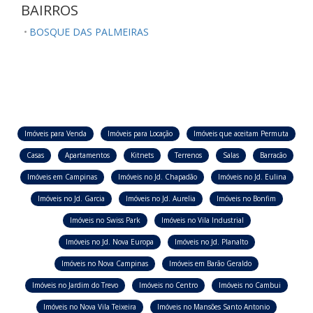
BAIRROS
BOSQUE DAS PALMEIRAS
Imóveis para Venda
Imóveis para Locação
Imóveis que aceitam Permuta
Casas
Apartamentos
Kitnets
Terrenos
Salas
Barracão
Imóveis em Campinas
Imóveis no Jd. Chapadão
Imóveis no Jd. Eulina
Imóveis no Jd. Garcia
Imóveis no Jd. Aurelia
Imóveis no Bonfim
Imóveis no Swiss Park
Imóveis no Vila Industrial
Imóveis no Jd. Nova Europa
Imóveis no Jd. Planalto
Imóveis no Nova Campinas
Imóveis em Barão Geraldo
Imóveis no Jardim do Trevo
Imóveis no Centro
Imóveis no Cambui
Imóveis no Nova Vila Teixeira
Imóveis no Mansões Santo Antonio