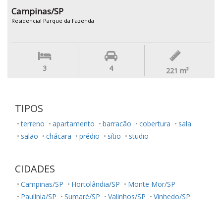
Campinas/SP
Residencial Parque da Fazenda
3
4
221
m²
TIPOS
terreno
apartamento
barracão
cobertura
sala
salão
chácara
prédio
sítio
studio
CIDADES
Campinas/SP
Hortolândia/SP
Monte Mor/SP
Paulínia/SP
Sumaré/SP
Valinhos/SP
Vinhedo/SP