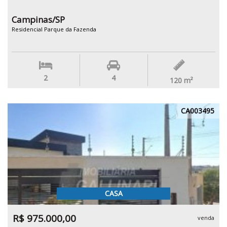
Campinas/SP
Residencial Parque da Fazenda
2
4
120
m²
CA003495
CASA
R$ 975.000,00
venda