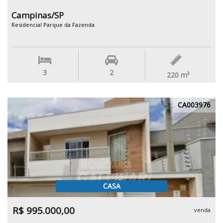
Campinas/SP
Residencial Parque da Fazenda
3
2
220
m²
CA003976
CASA
R$ 995.000,00
venda