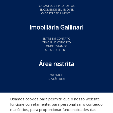
CADASTROS E PROPOSTAS
ENCOMENDE SEU IMÓVEL
CADASTRE SEU IMÓVEL
Imobiliária Gallinari
ENTRE EM CONTATO
TRABALHE CONOSCO
ONDE ESTAMOS
ÁREA DO CLIENTE
Área restrita
WEBMAIL
GESTÃO REAL
© 2026 Imobiliária Gallinari
- CRECI 11349
Usamos cookies para permitir que o nosso website
funcione corretamente, para personalizar o conteúdo
e anúncios, para proporcionar funcionalidades das