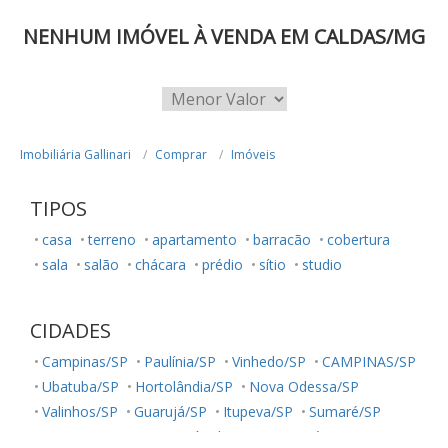
NENHUM IMÓVEL À VENDA EM CALDAS/MG
Imobiliária Gallinari
Comprar
Imóveis
TIPOS
casa
terreno
apartamento
barracão
cobertura
sala
salão
chácara
prédio
sítio
studio
CIDADES
Campinas/SP
Paulínia/SP
Vinhedo/SP
CAMPINAS/SP
Ubatuba/SP
Hortolândia/SP
Nova Odessa/SP
Valinhos/SP
Guarujá/SP
Itupeva/SP
Sumaré/SP
Monte Mor/SP
Cosmópolis/SP
Jaguariúna/SP