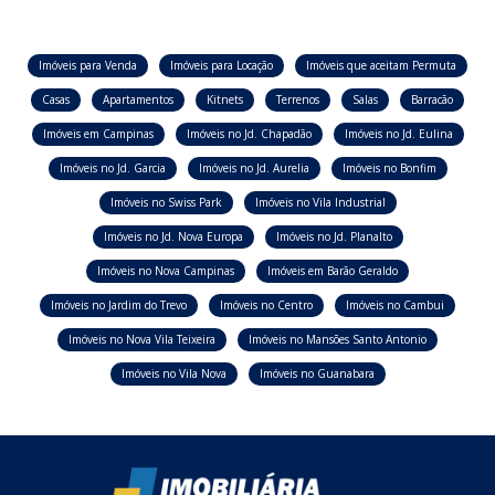
Imóveis para Venda
Imóveis para Locação
Imóveis que aceitam Permuta
Casas
Apartamentos
Kitnets
Terrenos
Salas
Barracão
Imóveis em Campinas
Imóveis no Jd. Chapadão
Imóveis no Jd. Eulina
Imóveis no Jd. Garcia
Imóveis no Jd. Aurelia
Imóveis no Bonfim
Imóveis no Swiss Park
Imóveis no Vila Industrial
Imóveis no Jd. Nova Europa
Imóveis no Jd. Planalto
Imóveis no Nova Campinas
Imóveis em Barão Geraldo
Imóveis no Jardim do Trevo
Imóveis no Centro
Imóveis no Cambui
Imóveis no Nova Vila Teixeira
Imóveis no Mansões Santo Antonio
Imóveis no Vila Nova
Imóveis no Guanabara