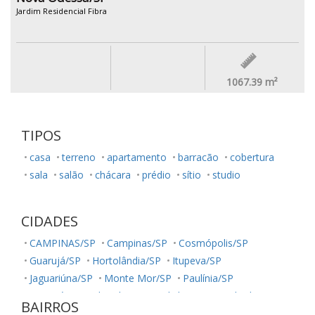
Jardim Residencial Fibra
1067.39
m²
TIPOS
casa
terreno
apartamento
barracão
cobertura
sala
salão
chácara
prédio
sítio
studio
CIDADES
CAMPINAS/SP
Campinas/SP
Cosmópolis/SP
Guarujá/SP
Hortolândia/SP
Itupeva/SP
Jaguariúna/SP
Monte Mor/SP
Paulínia/SP
Sumaré/SP
Ubatuba/SP
Valinhos/SP
Vinhedo/SP
BAIRROS