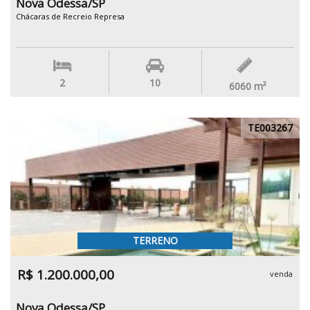
Nova Odessa/SP
Chácaras de Recreio Represa
2
10
6060
m²
TE003267
TERRENO
R$ 1.200.000,00
venda
Nova Odessa/SP