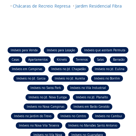
Chácaras de Recreio Represa
Jardim Residencial Fibra
Imóveis para Venda
Imóveis para Locação
Imóveis que aceitam Permuta
Casas
Apartamentos
Kitnets
Terrenos
Salas
Barracão
Imóveis em Campinas
Imóveis no Jd. Chapadão
Imóveis no Jd. Eulina
Imóveis no Jd. Garcia
Imóveis no Jd. Aurelia
Imóveis no Bonfim
Imóveis no Swiss Park
Imóveis no Vila Industrial
Imóveis no Jd. Nova Europa
Imóveis no Jd. Planalto
Imóveis no Nova Campinas
Imóveis em Barão Geraldo
Imóveis no Jardim do Trevo
Imóveis no Centro
Imóveis no Cambui
Imóveis no Nova Vila Teixeira
Imóveis no Mansões Santo Antonio
Imóveis no Vila Nova
Imóveis no Guanabara