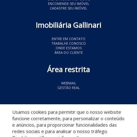
ENCOMENDE SEU IMÓVEL
CADASTRE SEU IMÓVEL
Imobiliária Gallinari
ENTRE EM CONTATO
TRABALHE CONOSCO
ONDE ESTAMOS
ÁREA DO CLIENTE
Área restrita
WEBMAIL
GESTÃO REAL
© 2026 Imobiliária Gallinari
- CRECI 11349
Usamos cookies para permitir que o nosso website
funcione corretamente, para personalizar o conteúdo
e anúncios, para proporcionar funcionalidades das
redes sociais e para analisar o nosso tráfego.