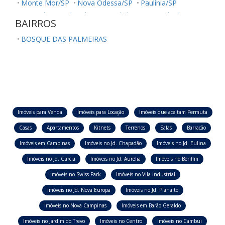
Monte Mor/SP
Nova Odessa/SP
Paulínia/SP
Sumaré/SP
Ubatuba/SP
Valinhos/SP
Vinhedo/SP
BAIRROS
BOSQUE DAS PALMEIRAS
Imóveis para Venda
Imóveis para Locação
Imóveis que aceitam Permuta
Casas
Apartamentos
Kitnets
Terrenos
Salas
Barracão
Imóveis em Campinas
Imóveis no Jd. Chapadão
Imóveis no Jd. Eulina
Imóveis no Jd. Garcia
Imóveis no Jd. Aurelia
Imóveis no Bonfim
Imóveis no Swiss Park
Imóveis no Vila Industrial
Imóveis no Jd. Nova Europa
Imóveis no Jd. Planalto
Imóveis no Nova Campinas
Imóveis em Barão Geraldo
Imóveis no Jardim do Trevo
Imóveis no Centro
Imóveis no Cambui