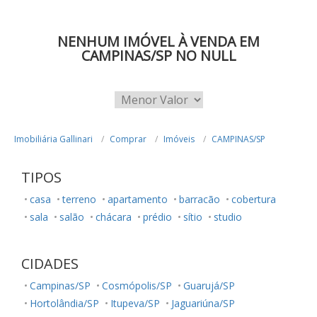
NENHUM IMÓVEL À VENDA EM
CAMPINAS/SP NO NULL
Imobiliária Gallinari
Comprar
Imóveis
CAMPINAS/SP
TIPOS
casa
terreno
apartamento
barracão
cobertura
sala
salão
chácara
prédio
sítio
studio
CIDADES
Campinas/SP
Cosmópolis/SP
Guarujá/SP
Hortolândia/SP
Itupeva/SP
Jaguariúna/SP