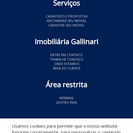
Serviços
CADASTROS E PROPOSTAS
ENCOMENDE SEU IMÓVEL
CADASTRE SEU IMÓVEL
Imobiliária Gallinari
ENTRE EM CONTATO
TRABALHE CONOSCO
ONDE ESTAMOS
ÁREA DO CLIENTE
Área restrita
WEBMAIL
GESTÃO REAL
© 2026 Imobiliária Gallinari
- CRECI 11349
Usamos cookies para permitir que o nosso website
funcione corretamente, para personalizar o conteúdo