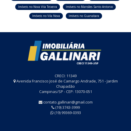
Imóveis no Nova Vila Teixeira
Imóveis no Mansões Santo Antonio
Imóveis no Vila Nova
Imóveis no Guanabara
CRECI: 11349
Avenida Francisco José de Camargo Andrade, 751 - Jardim
Chapadão
Campinas/SP - CEP: 13070-051
contato.gallinari@gmail.com
(19) 3743-3999
(19) 99369-0393