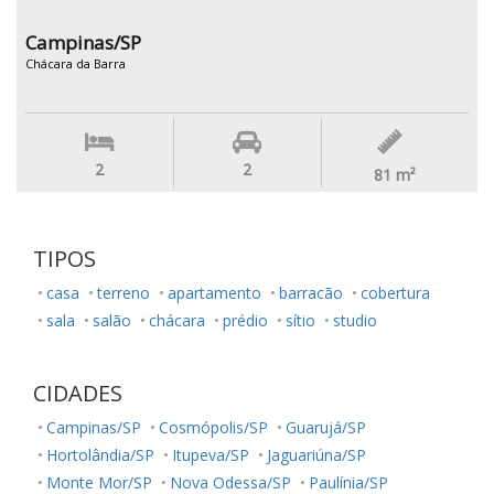
Campinas/SP
Chácara da Barra
2
2
81
m²
TIPOS
casa
terreno
apartamento
barracão
cobertura
sala
salão
chácara
prédio
sítio
studio
CIDADES
Campinas/SP
Cosmópolis/SP
Guarujá/SP
Hortolândia/SP
Itupeva/SP
Jaguariúna/SP
Monte Mor/SP
Nova Odessa/SP
Paulínia/SP