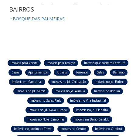
Sumaré/SP
Ubatuba/SP
Valinhos/SP
Vinhedo/SP
BAIRROS
BOSQUE DAS PALMEIRAS
Imóveis para Venda
Imóveis para Locação
Imóveis que aceitam Permuta
Casas
Apartamentos
Kitnets
Terrenos
Salas
Barracão
Imóveis em Campinas
Imóveis no Jd. Chapadão
Imóveis no Jd. Eulina
Imóveis no Jd. Garcia
Imóveis no Jd. Aurelia
Imóveis no Bonfim
Imóveis no Swiss Park
Imóveis no Vila Industrial
Imóveis no Jd. Nova Europa
Imóveis no Jd. Planalto
Imóveis no Nova Campinas
Imóveis em Barão Geraldo
Imóveis no Jardim do Trevo
Imóveis no Centro
Imóveis no Cambui