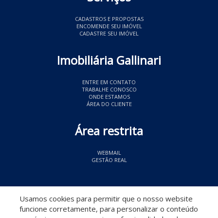
CADASTROS E PROPOSTAS
ENCOMENDE SEU IMÓVEL
CADASTRE SEU IMÓVEL
Imobiliária Gallinari
ENTRE EM CONTATO
TRABALHE CONOSCO
ONDE ESTAMOS
ÁREA DO CLIENTE
Área restrita
WEBMAIL
GESTÃO REAL
© 2026 Imobiliária Gallinari
- CRECI 11349
Usamos cookies para permitir que o nosso website
funcione corretamente, para personalizar o conteúdo