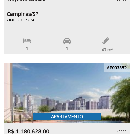
Campinas/SP
Chácara da Barra
1
1
47
m²
AP003852
APARTAMENTO
R$ 1.180.628,00
venda