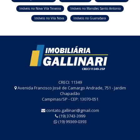
Imóveis no Nova Vila Teixeira
Imóveis no Mansões Santo Antonio
Imóveis no Vila Nova
Imóveis no Guanabara
CRECI: 11349
Avenida Francisco José de Camargo Andrade, 751 - Jardim
Chapadão
Campinas/SP - CEP: 13070-051
contato.gallinari@gmail.com
(19) 3743-3999
(19) 99369-0393