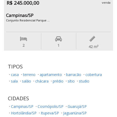
R$ 245.000,00
venda
Campinas/SP
Conjunto Residencial Parque ...
2
1
42
m²
TIPOS
casa
terreno
apartamento
barracão
cobertura
sala
salão
chácara
prédio
sítio
studio
CIDADES
Campinas/SP
Cosmópolis/SP
Guarujá/SP
Hortolândia/SP
Itupeva/SP
Jaguariúna/SP