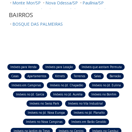
Monte Mor/SP
Nova Odessa/SP
Paulínia/SP
Sumaré/SP
Ubatuba/SP
Valinhos/SP
Vinhedo/SP
BAIRROS
BOSQUE DAS PALMEIRAS
Imóveis para Venda
Imóveis para Locação
Imóveis que aceitam Permuta
Casas
Apartamentos
Kitnets
Terrenos
Salas
Barracão
Imóveis em Campinas
Imóveis no Jd. Chapadão
Imóveis no Jd. Eulina
Imóveis no Jd. Garcia
Imóveis no Jd. Aurelia
Imóveis no Bonfim
Imóveis no Swiss Park
Imóveis no Vila Industrial
Imóveis no Jd. Nova Europa
Imóveis no Jd. Planalto
Imóveis no Nova Campinas
Imóveis em Barão Geraldo
Imóveis no Jardim do Trevo
Imóveis no Centro
Imóveis no Cambui