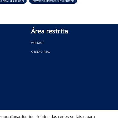
o Nova Vila Teixeira
Imóveis no Mansões Santo Antonio
Área restrita
WEBMAIL
GESTÃO REAL
oporcionar funcionalidades das redes sociais e para