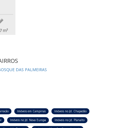
7
m²
AIRROS
BOSQUE DAS PALMEIRAS
arracão
Imóveis em Campinas
Imóveis no Jd. Chapadão
l
Imóveis no Jd. Nova Europa
Imóveis no Jd. Planalto