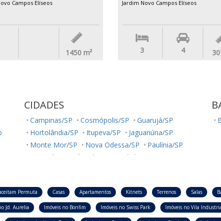
Novo Campos Elíseos
Jardim Novo Campos Elíseos
3
4
1450
m²
30
CIDADES
B
Campinas/SP
Cosmópolis/SP
Guarujá/SP
o
Hortolândia/SP
Itupeva/SP
Jaguariúna/SP
Monte Mor/SP
Nova Odessa/SP
Paulínia/SP
Sumaré/SP
Ubatuba/SP
Valinhos/SP
Vinhedo/SP
aceitam Permuta
Casas
Apartamentos
Kitnets
Terrenos
Salas
B
o Jd. Aurelia
Imóveis no Bonfim
Imóveis no Swiss Park
Imóveis no Vila Industria