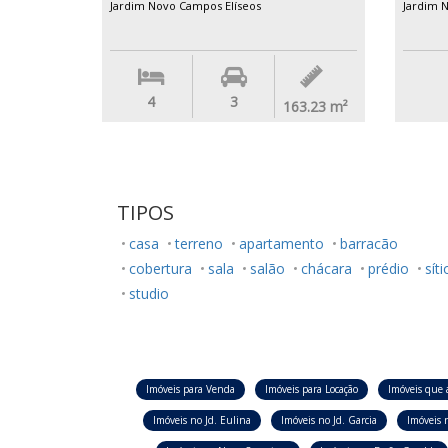
Jardim Novo Campos Elíseos
Jardim 
4
3
163.23
m²
TIPOS
casa
terreno
apartamento
barracão
cobertura
sala
salão
chácara
prédio
síti
studio
Imóveis para Venda
Imóveis para Locação
Imóveis que 
Imóveis no Jd. Eulina
Imóveis no Jd. Garcia
Imóveis n