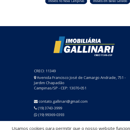
Imóveis no Nova Campinas
Imóveis em Barão Geraldo
CRECI: 11349
Avenida Francisco José de Camargo Andrade, 751 -
Jardim Chapadão
Campinas/SP - CEP: 13070-051
contato.gallinari@gmail.com
(19) 3743-3999
(19) 99369-0393
Usamos cookies para permitir que o nosso website funcione