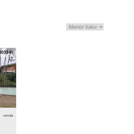
003341
venda