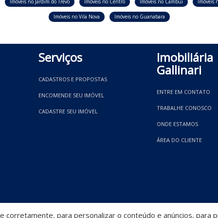
Imóveis no Jardim do Trevo
Imóveis no Centro
Imóveis no Cambui
Imóveis n
Imóveis no Vila Nova
Imóveis no Guanabara
Serviços
Imobiliária
Gallinari
CADASTROS E PROPOSTAS
ENTRE EM CONTATO
ENCOMENDE SEU IMÓVEL
TRABALHE CONOSCO
CADASTRE SEU IMÓVEL
ONDE ESTAMOS
ÁREA DO CLIENTE
 corretamente, para personalizar o conteúdo e anúncios, para pr