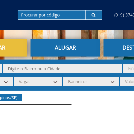
(019) 374
AR
ALUGAR
DES
pinas/SP)