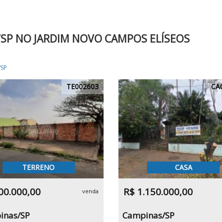
/SP NO JARDIM NOVO CAMPOS ELÍSEOS
/SP
TE002603
CA
TERRENO
CASA
00.000,00
R$ 1.150.000,00
venda
inas/SP
Campinas/SP