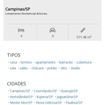
Campinas/SP
Loteamento Residencial Arborais
4
4
371.48
m²
TIPOS
casa
terreno
apartamento
barracão
cobertura
sala
salão
chácara
prédio
sítio
studio
CIDADES
Campinas/SP
Cosmópolis/SP
Guarujá/SP
Hortolândia/SP
Itupeva/SP
Jaguariúna/SP
Monte Mor/SP
Nova Odessa/SP
Paulínia/SP