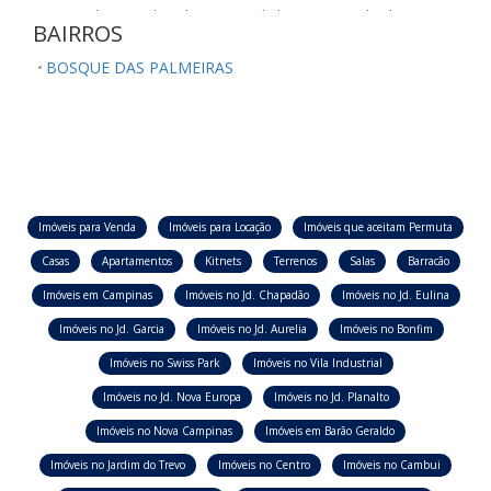
Sumaré/SP
Ubatuba/SP
Valinhos/SP
Vinhedo/SP
BAIRROS
BOSQUE DAS PALMEIRAS
Imóveis para Venda
Imóveis para Locação
Imóveis que aceitam Permuta
Casas
Apartamentos
Kitnets
Terrenos
Salas
Barracão
Imóveis em Campinas
Imóveis no Jd. Chapadão
Imóveis no Jd. Eulina
Imóveis no Jd. Garcia
Imóveis no Jd. Aurelia
Imóveis no Bonfim
Imóveis no Swiss Park
Imóveis no Vila Industrial
Imóveis no Jd. Nova Europa
Imóveis no Jd. Planalto
Imóveis no Nova Campinas
Imóveis em Barão Geraldo
Imóveis no Jardim do Trevo
Imóveis no Centro
Imóveis no Cambui