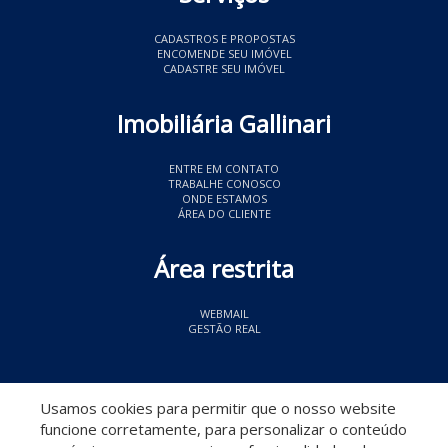
CADASTROS E PROPOSTAS
ENCOMENDE SEU IMÓVEL
CADASTRE SEU IMÓVEL
Imobiliária Gallinari
ENTRE EM CONTATO
TRABALHE CONOSCO
ONDE ESTAMOS
ÁREA DO CLIENTE
Área restrita
WEBMAIL
GESTÃO REAL
© 2026 Imobiliária Gallinari
- CRECI 11349
Usamos cookies para permitir que o nosso website
funcione corretamente, para personalizar o conteúdo