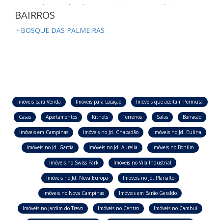
Sumaré/SP
Ubatuba/SP
Valinhos/SP
Vinhedo/SP
BAIRROS
BOSQUE DAS PALMEIRAS
Imóveis para Venda
Imóveis para Locação
Imóveis que aceitam Permuta
Casas
Apartamentos
Kitnets
Terrenos
Salas
Barracão
Imóveis em Campinas
Imóveis no Jd. Chapadão
Imóveis no Jd. Eulina
Imóveis no Jd. Garcia
Imóveis no Jd. Aurelia
Imóveis no Bonfim
Imóveis no Swiss Park
Imóveis no Vila Industrial
Imóveis no Jd. Nova Europa
Imóveis no Jd. Planalto
Imóveis no Nova Campinas
Imóveis em Barão Geraldo
Imóveis no Jardim do Trevo
Imóveis no Centro
Imóveis no Cambui