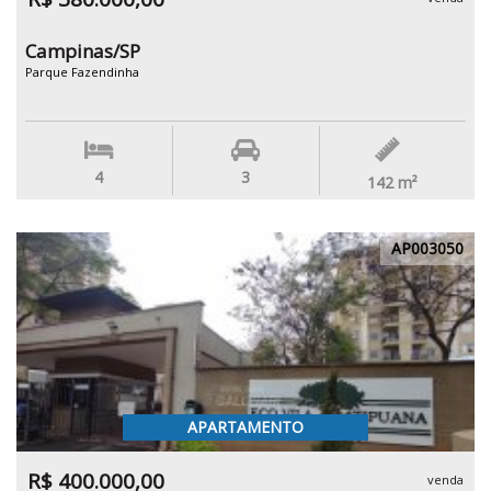
Campinas/SP
Parque Fazendinha
4
3
142
m²
AP003050
APARTAMENTO
R$ 400.000,00
venda