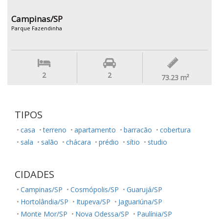
Campinas/SP
Parque Fazendinha
2
2
73.23
m²
TIPOS
casa
terreno
apartamento
barracão
cobertura
sala
salão
chácara
prédio
sítio
studio
CIDADES
Campinas/SP
Cosmópolis/SP
Guarujá/SP
Hortolândia/SP
Itupeva/SP
Jaguariúna/SP
Monte Mor/SP
Nova Odessa/SP
Paulínia/SP