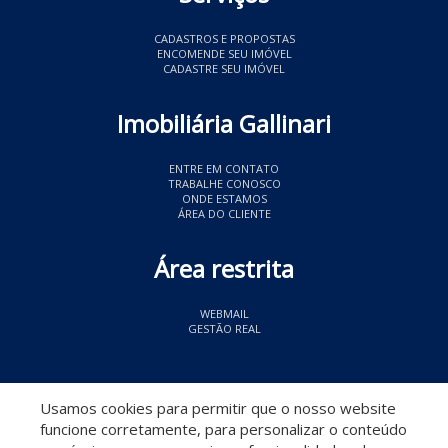
CADASTROS E PROPOSTAS
ENCOMENDE SEU IMÓVEL
CADASTRE SEU IMÓVEL
Imobiliária Gallinari
ENTRE EM CONTATO
TRABALHE CONOSCO
ONDE ESTAMOS
ÁREA DO CLIENTE
Área restrita
WEBMAIL
GESTÃO REAL
© 2026 Imobiliária Gallinari
- CRECI 11349
Usamos cookies para permitir que o nosso website
funcione corretamente, para personalizar o conteúdo