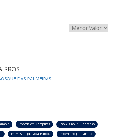
AIRROS
BOSQUE DAS PALMEIRAS
arracão
Imóveis em Campinas
Imóveis no Jd. Chapadão
l
Imóveis no Jd. Nova Europa
Imóveis no Jd. Planalto