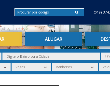
(019) 374
AR
ALUGAR
DES