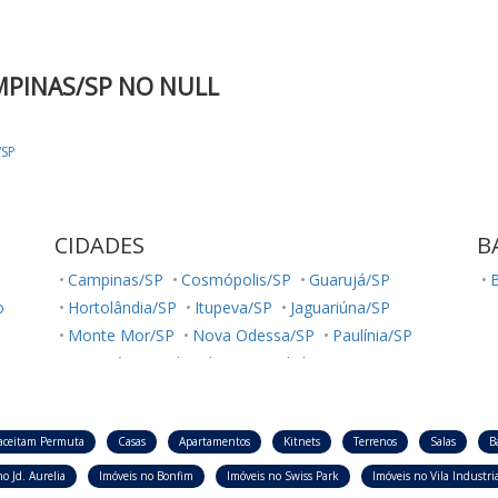
PINAS/SP NO NULL
/SP
CIDADES
B
Campinas/SP
Cosmópolis/SP
Guarujá/SP
o
Hortolândia/SP
Itupeva/SP
Jaguariúna/SP
Monte Mor/SP
Nova Odessa/SP
Paulínia/SP
Sumaré/SP
Ubatuba/SP
Valinhos/SP
Vinhedo/SP
aceitam Permuta
Casas
Apartamentos
Kitnets
Terrenos
Salas
B
o Jd. Aurelia
Imóveis no Bonfim
Imóveis no Swiss Park
Imóveis no Vila Industria