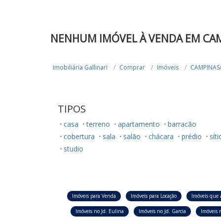
NENHUM IMÓVEL À VENDA EM CAM
Imobiliária Gallinari
Comprar
Imóveis
CAMPINAS
TIPOS
casa
terreno
apartamento
barracão
cobertura
sala
salão
chácara
prédio
síti
studio
Imóveis para Venda
Imóveis para Locação
Imóveis que 
Imóveis no Jd. Eulina
Imóveis no Jd. Garcia
Imóveis n