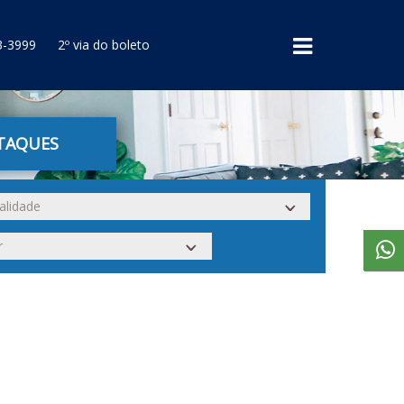
3-3999
2º via do boleto
TAQUES