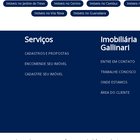
Imóveis no Jardim do Trevo
Imóveis no Centro
Imóveis no Cambui
Imóveis n
Imóveis no Vila Nova
Imóveis no Guanabara
Serviços
Imobiliária
Gallinari
CADASTROS E PROPOSTAS
ENTRE EM CONTATO
ENCOMENDE SEU IMÓVEL
TRABALHE CONOSCO
CADASTRE SEU IMÓVEL
ONDE ESTAMOS
ÁREA DO CLIENTE