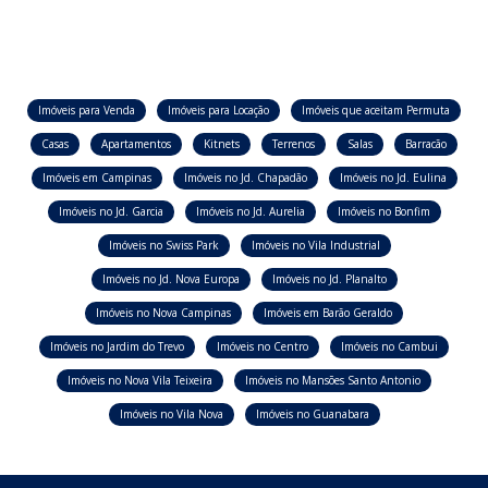
Imóveis para Venda
Imóveis para Locação
Imóveis que aceitam Permuta
Casas
Apartamentos
Kitnets
Terrenos
Salas
Barracão
Imóveis em Campinas
Imóveis no Jd. Chapadão
Imóveis no Jd. Eulina
Imóveis no Jd. Garcia
Imóveis no Jd. Aurelia
Imóveis no Bonfim
Imóveis no Swiss Park
Imóveis no Vila Industrial
Imóveis no Jd. Nova Europa
Imóveis no Jd. Planalto
Imóveis no Nova Campinas
Imóveis em Barão Geraldo
Imóveis no Jardim do Trevo
Imóveis no Centro
Imóveis no Cambui
Imóveis no Nova Vila Teixeira
Imóveis no Mansões Santo Antonio
Imóveis no Vila Nova
Imóveis no Guanabara