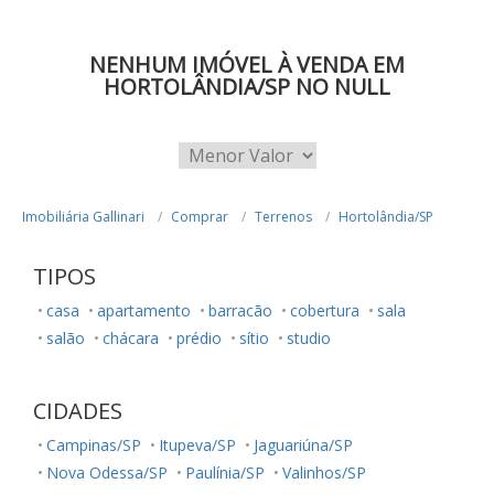
NENHUM IMÓVEL À VENDA EM
HORTOLÂNDIA/SP NO NULL
Imobiliária Gallinari
Comprar
Terrenos
Hortolândia/SP
TIPOS
casa
apartamento
barracão
cobertura
sala
salão
chácara
prédio
sítio
studio
CIDADES
Campinas/SP
Itupeva/SP
Jaguariúna/SP
Nova Odessa/SP
Paulínia/SP
Valinhos/SP