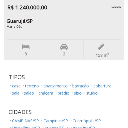
R$ 1.240.000,00
venda
Guarujá/SP
Mar e Céu
3
2
158
m²
TIPOS
casa
terreno
apartamento
barracão
cobertura
sala
salão
chácara
prédio
sítio
studio
CIDADES
CAMPINAS/SP
Campinas/SP
Cosmópolis/SP
Hortolândia/SP
Itupeva/SP
Jaguariúna/SP