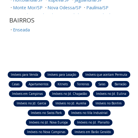
Monte Mor/SP
Nova Odessa/SP
Paulínia/SP
Sumaré/SP
Ubatuba/SP
Valinhos/SP
Vinhedo/SP
BAIRROS
Enseada
Imóveis para Venda
Imóveis para Locação
Imóveis que aceitam Permuta
Casas
Apartamentos
Kitnets
Terrenos
Salas
Barracão
Imóveis em Campinas
Imóveis no Jd. Chapadão
Imóveis no Jd. Eulina
Imóveis no Jd. Garcia
Imóveis no Jd. Aurelia
Imóveis no Bonfim
Imóveis no Swiss Park
Imóveis no Vila Industrial
Imóveis no Jd. Nova Europa
Imóveis no Jd. Planalto
Imóveis no Nova Campinas
Imóveis em Barão Geraldo