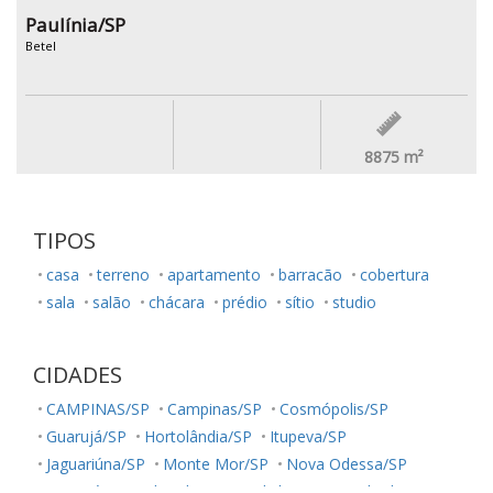
Paulínia/SP
Betel
8875
m²
TIPOS
casa
terreno
apartamento
barracão
cobertura
sala
salão
chácara
prédio
sítio
studio
CIDADES
CAMPINAS/SP
Campinas/SP
Cosmópolis/SP
Guarujá/SP
Hortolândia/SP
Itupeva/SP
Jaguariúna/SP
Monte Mor/SP
Nova Odessa/SP
Sumaré/SP
Ubatuba/SP
Valinhos/SP
Vinhedo/SP