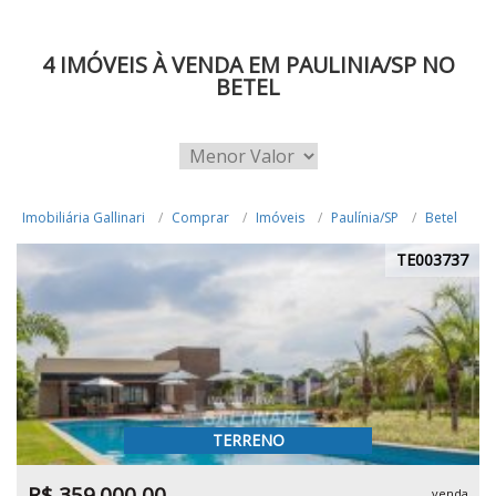
4 IMÓVEIS À VENDA EM PAULINIA/SP NO
BETEL
Imobiliária Gallinari
Comprar
Imóveis
Paulínia/SP
Betel
TE003737
TERRENO
R$ 359.000,00
venda