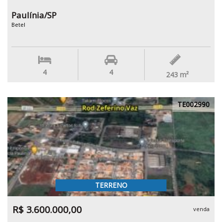
Paulínia/SP
Betel
4
4
243
m²
TE002990
TERRENO
R$ 3.600.000,00
venda