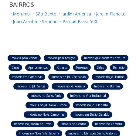
BAIRROS
Morumbi
São Bento
Jardim América
Jardim Planalto
João Aranha
Saltinho
Parque Brasil 500
Imóveis para Venda
Imóveis para Locação
Imóveis que aceitam Permuta
Casas
Apartamentos
Kitnets
Terrenos
Salas
Barracão
Imóveis em Campinas
Imóveis no Jd. Chapadão
Imóveis no Jd. Eulina
Imóveis no Jd. Garcia
Imóveis no Jd. Aurelia
Imóveis no Bonfim
Imóveis no Swiss Park
Imóveis no Vila Industrial
Imóveis no Jd. Nova Europa
Imóveis no Jd. Planalto
Imóveis no Nova Campinas
Imóveis em Barão Geraldo
Imóveis no Jardim do Trevo
Imóveis no Centro
Imóveis no Cambui
Imóveis no Nova Vila Teixeira
Imóveis no Mansões Santo Antonio