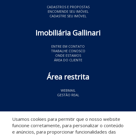
CADASTROS E PROPOSTAS
ENCOMENDE SEU IMÓVEL
CADASTRE SEU IMÓVEL
Imobiliária Gallinari
ENTRE EM CONTATO
TRABALHE CONOSCO
ONDE ESTAMOS
ÁREA DO CLIENTE
Área restrita
WEBMAIL
GESTÃO REAL
© 2026 Imobiliária Gallinari
- CRECI 11349
Usamos cookies para permitir que o nosso website
funcione corretamente, para personalizar o conteúdo
e anúncios, para proporcionar funcionalidades das