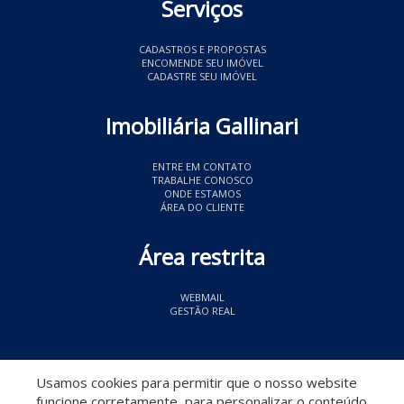
Serviços
CADASTROS E PROPOSTAS
ENCOMENDE SEU IMÓVEL
CADASTRE SEU IMÓVEL
Imobiliária Gallinari
ENTRE EM CONTATO
TRABALHE CONOSCO
ONDE ESTAMOS
ÁREA DO CLIENTE
Área restrita
WEBMAIL
GESTÃO REAL
© 2026 Imobiliária Gallinari
- CRECI 11349
Usamos cookies para permitir que o nosso website
funcione corretamente, para personalizar o conteúdo