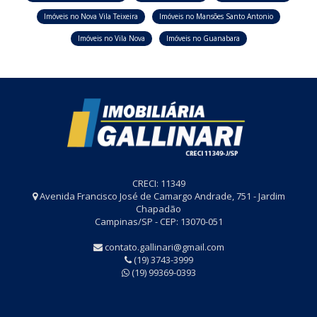
Imóveis no Nova Vila Teixeira
Imóveis no Mansões Santo Antonio
Imóveis no Vila Nova
Imóveis no Guanabara
CRECI: 11349
Avenida Francisco José de Camargo Andrade, 751 - Jardim
Chapadão
Campinas/SP - CEP: 13070-051
contato.gallinari@gmail.com
(19) 3743-3999
(19) 99369-0393