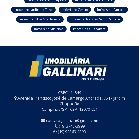
Imóveis no Nova Campinas
Imóveis em Barão Geraldo
Imóveis no Jardim do Trevo
Imóveis no Centro
Imóveis no Cambui
Imóveis no Nova Vila Teixeira
Imóveis no Mansões Santo Antonio
Imóveis no Vila Nova
Imóveis no Guanabara
CRECI: 11349
Avenida Francisco José de Camargo Andrade, 751 - Jardim
Chapadão
Campinas/SP - CEP: 13070-051
contato.gallinari@gmail.com
(19) 3743-3999
(19) 99369-0393